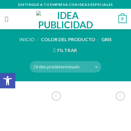
Skip
DISTINGUE A TU EMPRESA CON IDEAS ESPECIALES
to
content
0
INICIO
/
COLOR DEL PRODUCTO
/
GRIS
FILTRAR
Abrir barra de herramientas
Añadir
Añadir
a la
a la
lista de
lista de
deseos
deseos