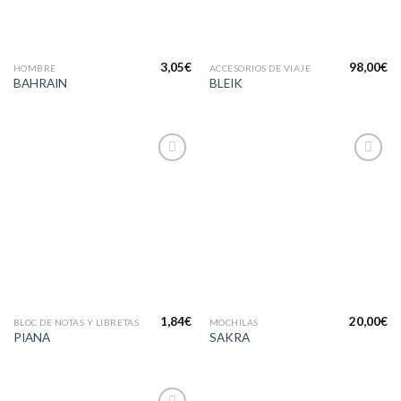
3,05
€
98,00
€
HOMBRE
ACCESORIOS DE VIAJE
BAHRAIN
BLEIK
Añadir
Añadir
a la
a la
lista de
lista de
deseos
deseos
1,84
€
20,00
€
BLOC DE NOTAS Y LIBRETAS
MOCHILAS
PIANA
SAKRA