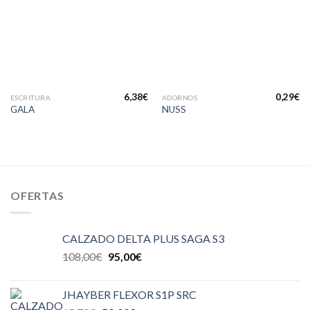
lista de
lista de
deseos
deseos
6,38
€
0,29
€
ESCRITURA
ADORNOS
GALA
NUSS
OFERTAS
CALZADO DELTA PLUS SAGA S3
108,00
€
95,00
€
JHAYBER FLEXOR S1P SRC