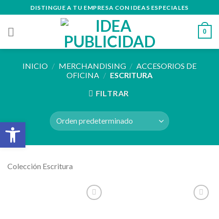
Skip
DISTINGUE A TU EMPRESA CON IDEAS ESPECIALES
to
content
0
INICIO
/
MERCHANDISING
/
ACCESORIOS DE
OFICINA
/
ESCRITURA
FILTRAR
Abrir barra de herramientas
Colección Escritura
Añadir
Añadir
a la
a la