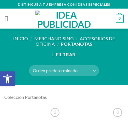
Skip
DISTINGUE A TU EMPRESA CON IDEAS ESPECIALES
to
content
0
INICIO
/
MERCHANDISING
/
ACCESORIOS DE
OFICINA
/
PORTANOTAS
FILTRAR
Abrir barra de herramientas
Colección Portanotas
Añadir
Añadir
a la
a la