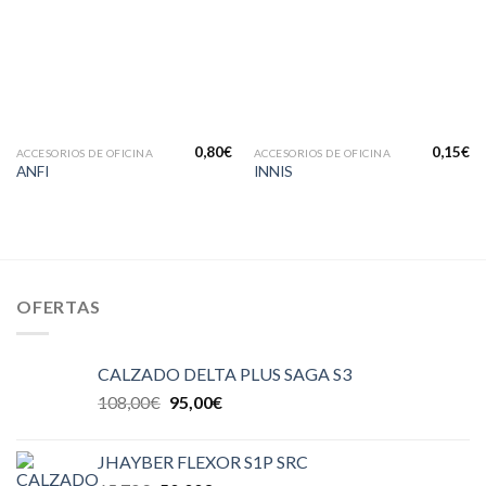
lista de
lista de
deseos
deseos
0,80
€
0,15
€
ACCESORIOS DE OFICINA
ACCESORIOS DE OFICINA
ANFI
INNIS
OFERTAS
CALZADO DELTA PLUS SAGA S3
108,00
€
95,00
€
JHAYBER FLEXOR S1P SRC