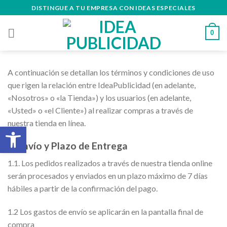
Skip
DISTINGUE A TU EMPRESA CON IDEAS ESPECIALES
to
content
0
A continuación se detallan los términos y condiciones de uso
que rigen la relación entre IdeaPublicidad (en adelante,
«Nosotros» o «la Tienda») y los usuarios (en adelante,
«Usted» o «el Cliente») al realizar compras a través de
nuestra tienda en línea.
Abrir barra de herramientas
1. Envío y Plazo de Entrega
1.1. Los pedidos realizados a través de nuestra tienda online
serán procesados y enviados en un plazo máximo de 7 días
hábiles a partir de la confirmación del pago.
1.2 Los gastos de envío se aplicarán en la pantalla final de
compra