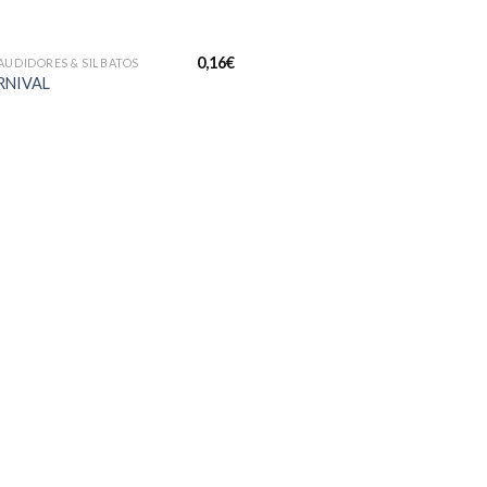
+
0,16
€
AUDIDORES & SILBATOS
RNIVAL