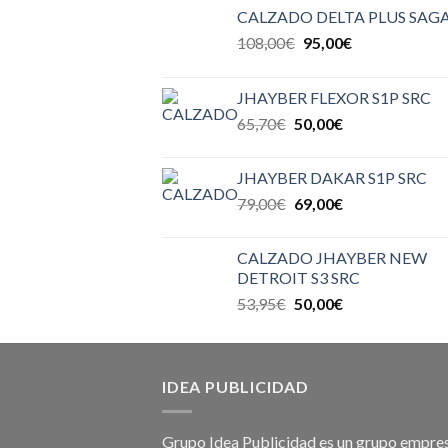
CALZADO DELTA PLUS SAGA
108,00
€
95,00
€
JHAYBER FLEXOR S1P SRC
65,70
€
50,00
€
JHAYBER DAKAR S1P SRC
79,00
€
69,00
€
CALZADO JHAYBER NEW
DETROIT S3 SRC
53,95
€
50,00
€
IDEA PUBLICIDAD
Grupo Idea Publicidad es un grupo empres