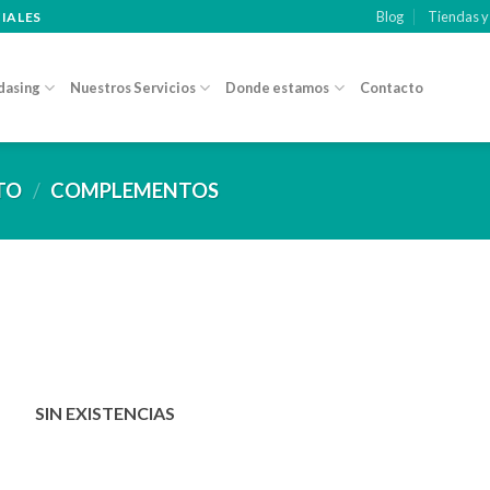
Blog
Tiendas y
CIALES
dasing
Nuestros Servicios
Donde estamos
Contacto
CTO
/
COMPLEMENTOS
Añadir
a la
lista de
deseos
SIN EXISTENCIAS