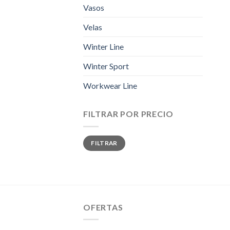
Vasos
Velas
Winter Line
Winter Sport
Workwear Line
FILTRAR POR PRECIO
Precio
Precio
FILTRAR
mínimo
máximo
OFERTAS