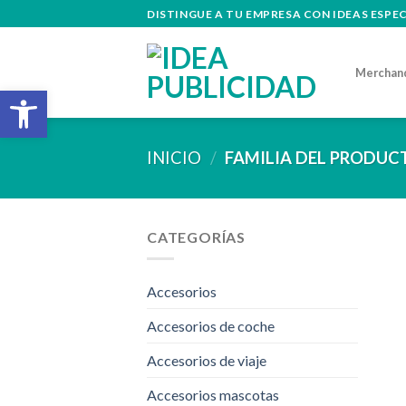
Skip
DISTINGUE A TU EMPRESA CON IDEAS ESPE
to
content
Merchan
Abrir barra de herramientas
INICIO
/
FAMILIA DEL PRODU
CATEGORÍAS
Accesorios
Accesorios de coche
Accesorios de viaje
Accesorios mascotas