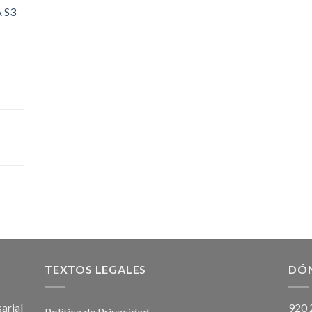
 S3
TEXTOS LEGALES
DÓ
arial
920 
Política de Privacidad