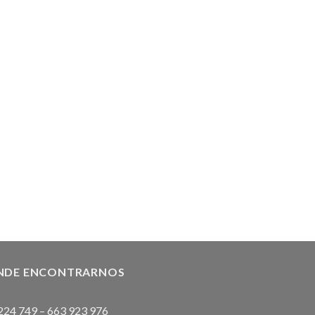
NDE ENCONTRARNOS
224 749
–
663 923 976