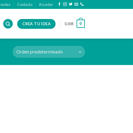
 sedes
Contacto
Acceder
CREA TU IDEA
0
0,00
€