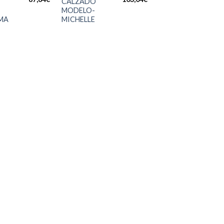
CALZADO
CALZADO
MODELO-
UPOWER-
MA
MICHELLE
FRANK