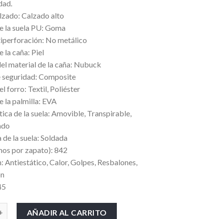
dad.
lzado: Calzado alto
e la suela PU: Goma
tiperforación: No metálico
 la caña: Piel
l material de la caña: Nubuck
e seguridad: Composite
l forro: Textil, Poliéster
e la palmilla: EVA
tica de la suela: Amovible, Transpirable,
ado
 de la suela: Soldada
os por zapato): 842
: Antiestático, Calor, Golpes, Resbalones,
ón
45
ELTA PLUS SAGA S3 cantidad
AÑADIR AL CARRITO