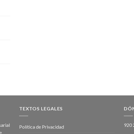
TEXTOS LEGALES
DÓ
arial
920 
Política de Privacidad
e