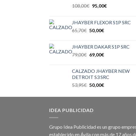
108,00
€
95,00
€
JHAYBER FLEXOR S1P SRC
65,70
€
50,00
€
JHAYBER DAKAR S1P SRC
79,00
€
69,00
€
CALZADO JHAYBER NEW
DETROIT S3 SRC
53,95
€
50,00
€
IDEA PUBLICIDAD
Grupo Idea Publicidad es un grupo empres
establecido en Ávila con más de 17 años d