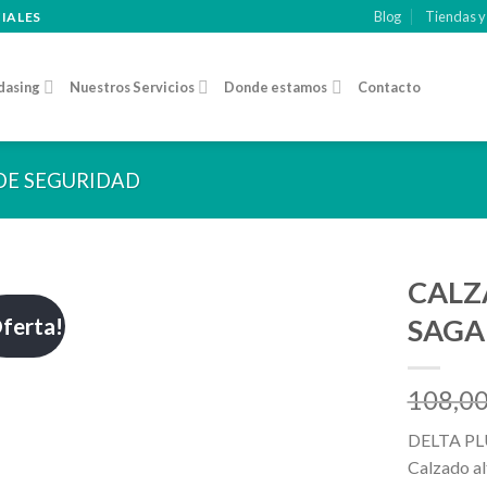
Blog
Tiendas y
CIALES
dasing
Nuestros Servicios
Donde estamos
Contacto
DE SEGURIDAD
CALZ
ferta!
SAGA
Añadir
a la
lista de
108,0
deseos
DELTA PL
Calzado al