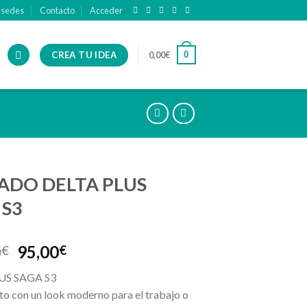
 sedes
Contacto
Acceder
CREA TU IDEA
0
0,00
€
ADO DELTA PLUS
 S3
0
95,00
€
€
US SAGA S3
to con un look moderno para el trabajo o