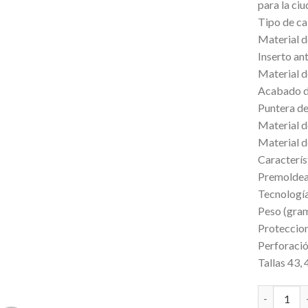
para la ciu
Tipo de ca
Material d
Inserto an
Material de
Acabado de
Puntera d
Material de
Material d
Caracterís
Premolde
Tecnología
Peso (gram
Proteccion
Perforaci
Tallas 43, 
CALZADO D