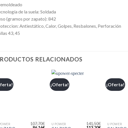
remoldeado
cnología de la suela: Soldada
so (gramos por zapato): 842
oteccion: Antiestático, Calor, Golpes, Resbalones, Perforación
llas 43, 45
RODUCTOS RELACIONADOS
ferta!
¡Oferta!
¡Oferta!
Añadir
Añadir
a la
a la
lista de
lista de
deseos
deseos
+
+
+
107,70
€
141,50
€
POWER
U POWER
U POWER
86,16
€
113,20
€