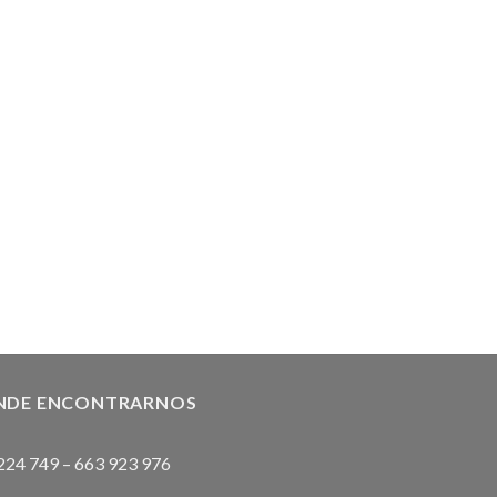
NDE ENCONTRARNOS
224 749
–
663 923 976