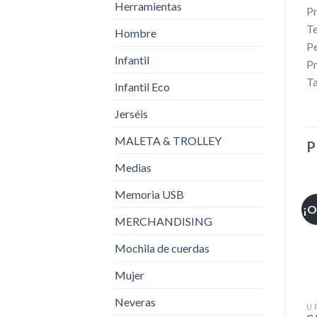
Herramientas
P
Te
Hombre
Pe
Infantil
Pr
Ta
Infantil Eco
Jerséis
MALETA & TROLLEY
P
Medias
Memoria USB
¡O
MERCHANDISING
Mochila de cuerdas
Mujer
Neveras
U 