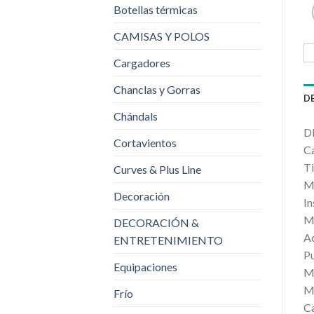
Botellas térmicas
CAMISAS Y POLOS
Cargadores
Chanclas y Gorras
D
Chándals
D
Cortavientos
Ca
Ti
Curves & Plus Line
Ma
Decoración
In
Ma
DECORACIÓN &
Ac
ENTRETENIMIENTO
Pu
Equipaciones
Ma
Ma
Frío
Ca