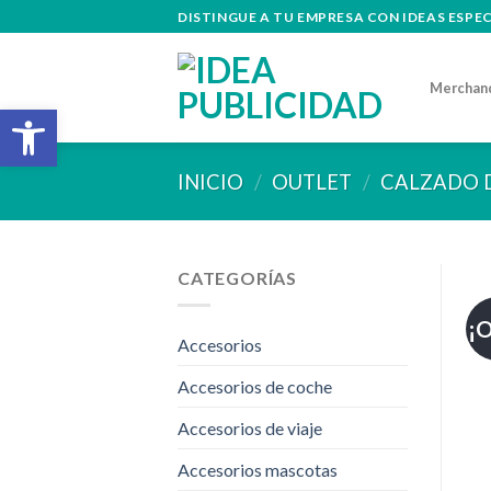
Skip
DISTINGUE A TU EMPRESA CON IDEAS ESPE
to
content
Merchan
Abrir barra de herramientas
INICIO
/
OUTLET
/
CALZADO 
CATEGORÍAS
¡O
Accesorios
Accesorios de coche
Accesorios de viaje
Accesorios mascotas