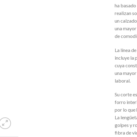
ha basado 
realizan so
un calzado
una mayor 
de comodi
La línea de
incluye la 
cuya const
una mayor 
laboral.
Su corte es
forro inter
por lo que
La lengüet
golpes y r
fibra de vi