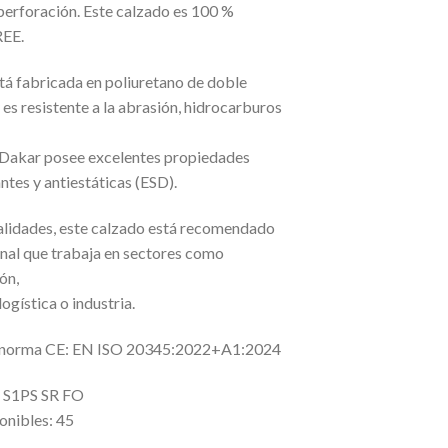
iperforación. Este calzado es 100 %
EE.
stá fabricada en poliuretano de doble
 es resistente a la abrasión, hidrocarburos
Dakar posee excelentes propiedades
ntes y antiestáticas (ESD).
alidades, este calzado está recomendado
nal que trabaja en sectores como
ón,
ogística o industria.
 norma CE: EN ISO 20345:2022+A1:2024
: S1PS SR FO
onibles: 45