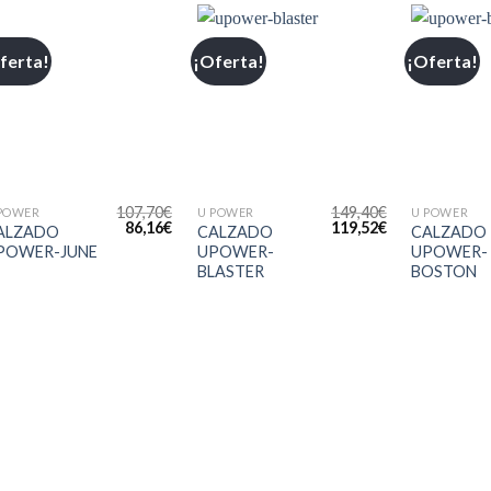
ferta!
¡Oferta!
¡Oferta!
Añadir
Añadir
a la
a la
lista de
lista de
deseos
deseos
+
+
+
107,70
€
149,40
€
POWER
U POWER
U POWER
86,16
€
119,52
€
ALZADO
CALZADO
CALZADO
POWER-JUNE
UPOWER-
UPOWER-
BLASTER
BOSTON