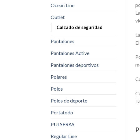
po
Ocean Line
La
Outlet
vi
Calzado de seguridad
La
Pantalones
El
Pantalones Active
Po
me
Pantalones deportivos
Polares
C
Polos
Ca
Polos de deporte
Ta
Portatodo
PULSERAS
P
Regular Line