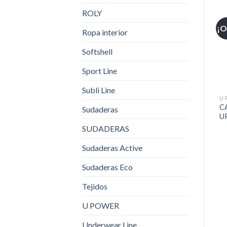
ROLY
¡O
Ropa interior
Softshell
Sport Line
Subli Line
U 
C
Sudaderas
U
SUDADERAS
Sudaderas Active
Sudaderas Eco
Tejidos
U POWER
Underwear Line