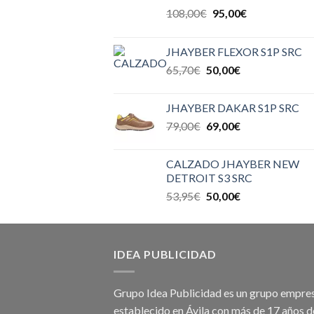
108,00
€
95,00
€
JHAYBER FLEXOR S1P SRC
65,70
€
50,00
€
JHAYBER DAKAR S1P SRC
79,00
€
69,00
€
CALZADO JHAYBER NEW
DETROIT S3 SRC
53,95
€
50,00
€
IDEA PUBLICIDAD
Grupo Idea Publicidad es un grupo empres
establecido en Ávila con más de 17 años d