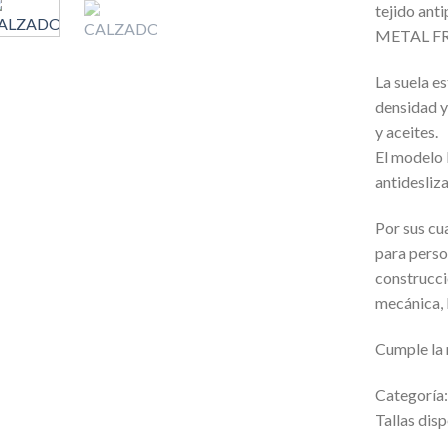
tejido ant
METAL FR
La suela e
densidad y
y aceites.
El modelo 
antidesliza
Por sus cu
para perso
construcci
mecánica, l
Cumple la
Categoría
Tallas disp