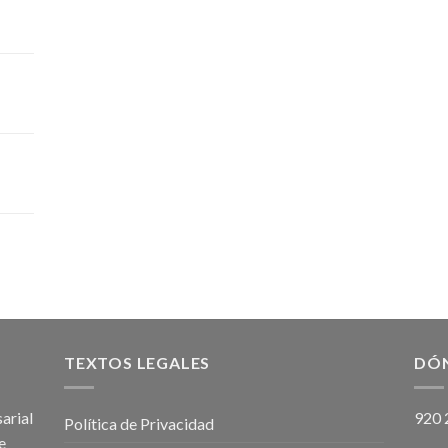
TEXTOS LEGALES
DÓ
arial
920 
Política de Privacidad
e