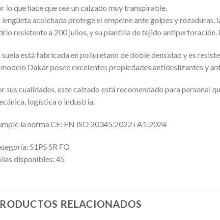
r lo que hace que sea un calzado muy transpirable.
 lengüeta acolchada protege el empeine ante golpes y rozaduras, l
drio resistente a 200 julios, y su plantilla de tejido antiperforac
 suela está fabricada en poliuretano de doble densidad y es resiste
 modelo Dakar posee excelentes propiedades antideslizantes y ant
r sus cualidades, este calzado está recomendado para personal qu
cánica, logística o industria.
umple la norma CE: EN ISO 20345:2022+A1:2024
tegoría: S1PS SR FO
llas disponibles: 45
RODUCTOS RELACIONADOS