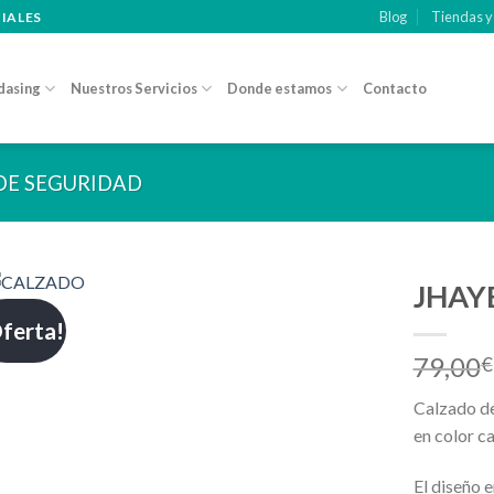
Blog
Tiendas y
CIALES
dasing
Nuestros Servicios
Donde estamos
Contacto
DE SEGURIDAD
JHAY
ferta!
Añadir
79,00
a la
€
lista de
deseos
Calzado d
en color ca
El diseño 