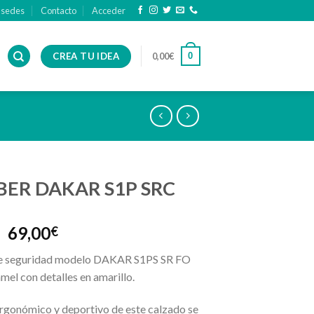
 sedes
Contacto
Acceder
CREA TU IDEA
0
0,00
€
BER DAKAR S1P SRC
69,00
€
e seguridad modelo DAKAR S1PS SR FO
mel con detalles en amarillo.
ergonómico y deportivo de este calzado se