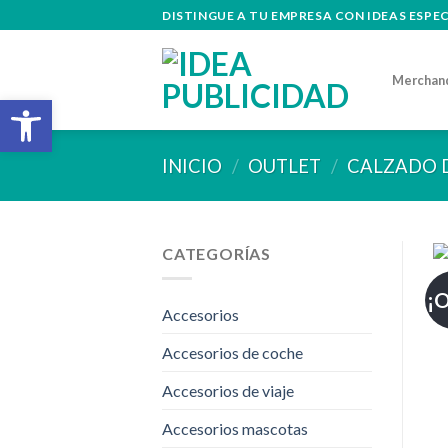
Skip
DISTINGUE A TU EMPRESA CON IDEAS ESPE
to
content
Merchan
Abrir barra de herramientas
INICIO
/
OUTLET
/
CALZADO 
CATEGORÍAS
¡O
Accesorios
Accesorios de coche
Accesorios de viaje
Accesorios mascotas