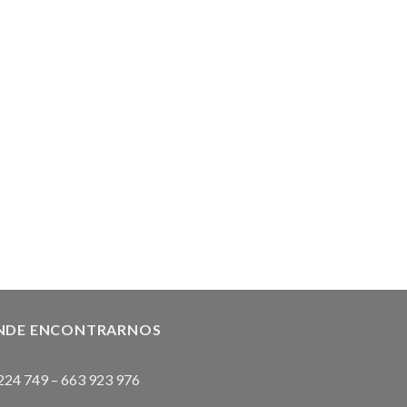
NDE ENCONTRARNOS
224 749
–
663 923 976