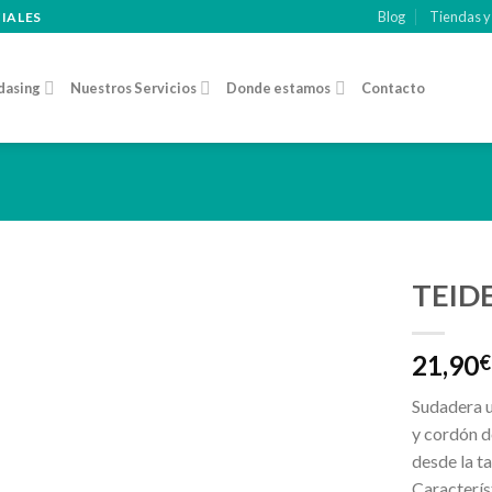
Blog
Tiendas y
CIALES
dasing
Nuestros Servicios
Donde estamos
Contacto
TEIDE
Añadir
21,90
a la
€
lista de
deseos
Sudadera u
y cordón de
desde la ta
Caracterís