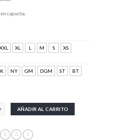
con capucha.
XXL
XL
L
M
S
XS
K
NY
GM
DGM
ST
BT
ex cantidad
AÑADIR AL CARRITO