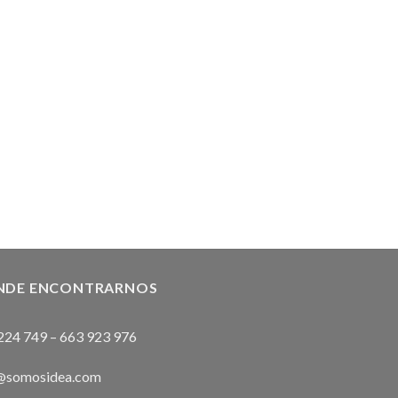
NDE ENCONTRARNOS
224 749
–
663 923 976
@somosidea.com