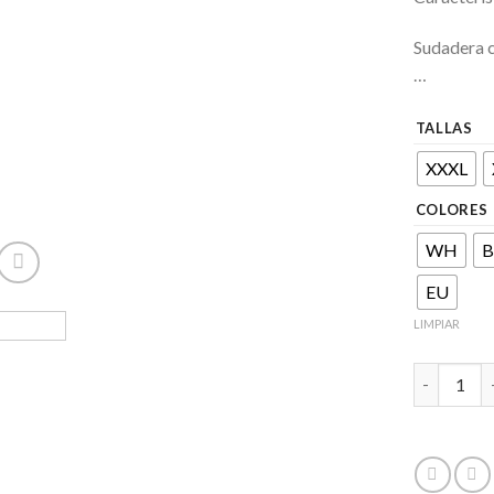
Sudadera 
…
TALLAS
XXXL
COLORES
WH
B
EU
LIMPIAR
TEIDE Unis