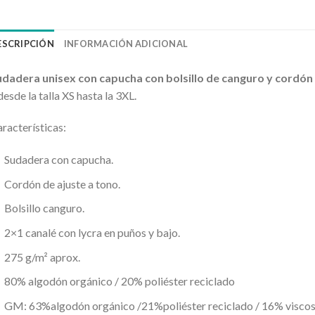
ESCRIPCIÓN
INFORMACIÓN ADICIONAL
udadera unisex con capucha con bolsillo de canguro y cordón 
desde la talla XS hasta la 3XL.
racterísticas:
Sudadera con capucha.
Cordón de ajuste a tono.
Bolsillo canguro.
2×1 canalé con lycra en puños y bajo.
275 g/m² aprox.
80% algodón orgánico / 20% poliéster reciclado
GM: 63%algodón orgánico /21%poliéster reciclado / 16% visco