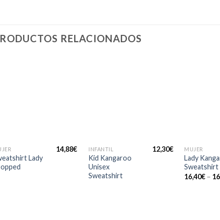
RODUCTOS RELACIONADOS
Añadir
Añadir
a la
a la
lista de
lista de
deseos
deseos
+
+
+
14,88
€
12,30
€
UJER
INFANTIL
MUJER
eatshirt Lady
Kid Kangaroo
Lady Kang
ropped
Unisex
Sweatshirt
Sweatshirt
16,40
€
–
16