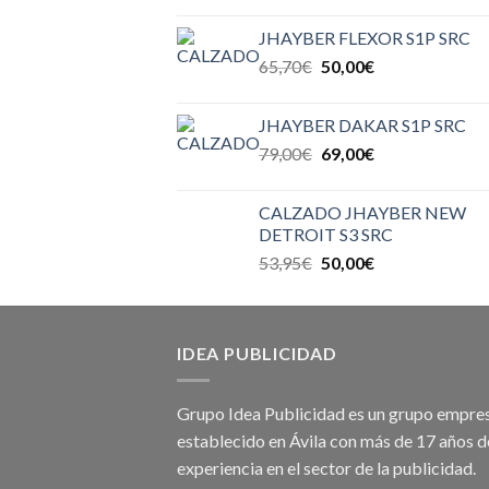
JHAYBER FLEXOR S1P SRC
65,70
€
50,00
€
JHAYBER DAKAR S1P SRC
79,00
€
69,00
€
CALZADO JHAYBER NEW
DETROIT S3 SRC
53,95
€
50,00
€
IDEA PUBLICIDAD
Grupo Idea Publicidad es un grupo empres
establecido en Ávila con más de 17 años d
experiencia en el sector de la publicidad.