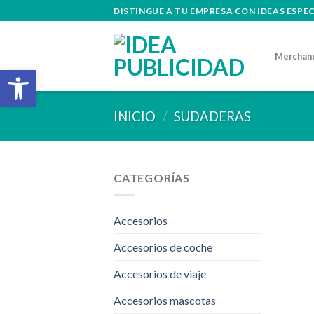
Skip
DISTINGUE A TU EMPRESA CON IDEAS ESPE
to
content
Merchan
Abrir barra de herramientas
INICIO
/
SUDADERAS
CATEGORÍAS
Accesorios
Accesorios de coche
Accesorios de viaje
Accesorios mascotas