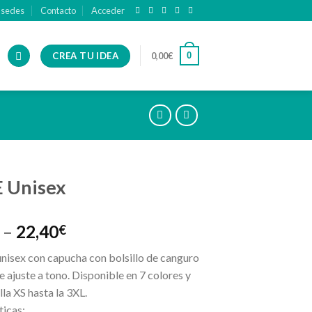
 sedes
Contacto
Acceder
CREA TU IDEA
0
0,00
€
 Unisex
–
22,40
€
nisex con capucha con bolsillo de canguro
 ajuste a tono. Disponible en 7 colores y
lla XS hasta la 3XL.
ticas: