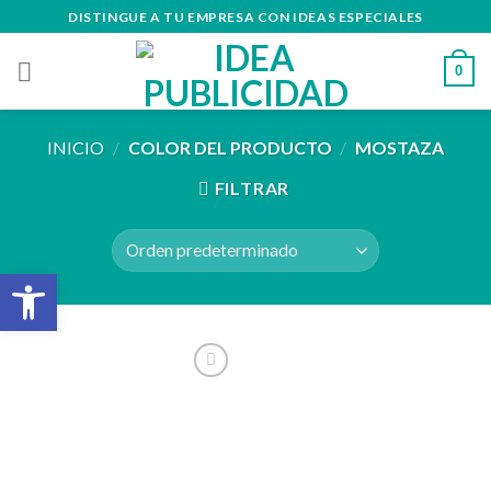
Skip
DISTINGUE A TU EMPRESA CON IDEAS ESPECIALES
to
content
0
INICIO
/
COLOR DEL PRODUCTO
/
MOSTAZA
FILTRAR
Abrir barra de herramientas
Añadir
a la
lista de
deseos