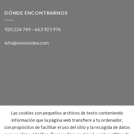
DÓNDE ENCONTRARNOS
920 224 749
–
663 923 976
info@somosidea.com
Las cookies son pequeños archivos de texto conteniendo
información que la página web transfiere a tu ordenador,
con propósitos de facilitar el uso del sitio y la recogida de datos
BLOG
TIENDAS Y SEDES
CONTACTO