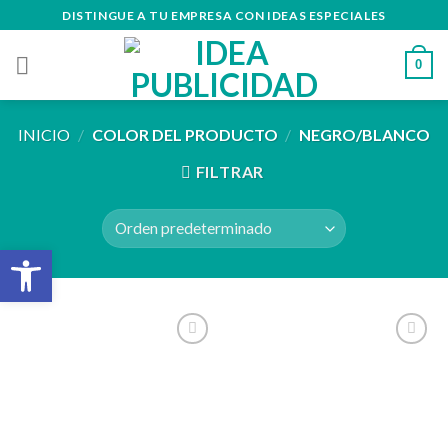
Skip
DISTINGUE A TU EMPRESA CON IDEAS ESPECIALES
to
content
0
INICIO
/
COLOR DEL PRODUCTO
/
NEGRO/BLANCO
FILTRAR
Abrir barra de herramientas
Añadir
Añadir
a la
a la
lista de
lista de
deseos
deseos