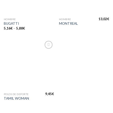
13,02
€
HOMBRE
HOMBRE
BUGATTI
MONTREAL
5,16
€
–
5,88
€
Añadir
a la
lista de
deseos
9,45
€
POLOS DE DEPORTE
TAMIL WOMAN