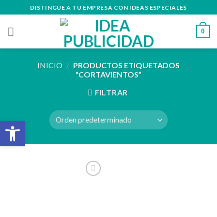
Skip
DISTINGUE A TU EMPRESA CON IDEAS ESPECIALES
to
content
0
INICIO
/
PRODUCTOS ETIQUETADOS
“CORTAVIENTOS”
FILTRAR
Abrir barra de herramientas
Añadir
a la
lista de
deseos