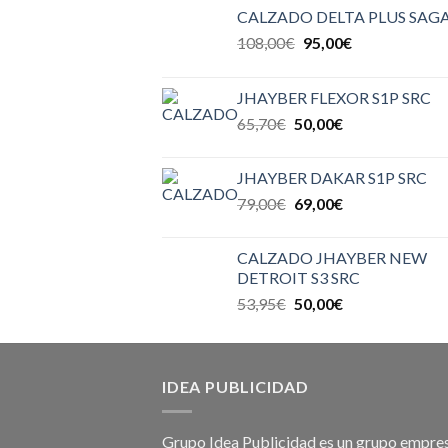
CALZADO DELTA PLUS SAGA
108,00
€
95,00
€
JHAYBER FLEXOR S1P SRC
65,70
€
50,00
€
JHAYBER DAKAR S1P SRC
79,00
€
69,00
€
CALZADO JHAYBER NEW
DETROIT S3 SRC
53,95
€
50,00
€
IDEA PUBLICIDAD
Grupo Idea Publicidad es un grupo empres