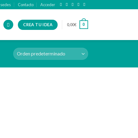
 sedes
Contacto
Acceder
CREA TU IDEA
0
0,00
€
ir
Añadir
a
a la
 de
lista de
os
deseos