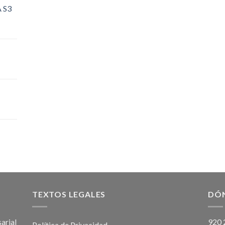
 S3
TEXTOS LEGALES
DÓ
arial
920 
Política de Privacidad