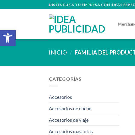
Skip
DISTINGUE A TU EMPRESA CON IDEAS ESPE
to
content
Merchan
Abrir barra de herramientas
INICIO
/
FAMILIA DEL PRODU
CATEGORÍAS
Accesorios
Accesorios de coche
Accesorios de viaje
Accesorios mascotas