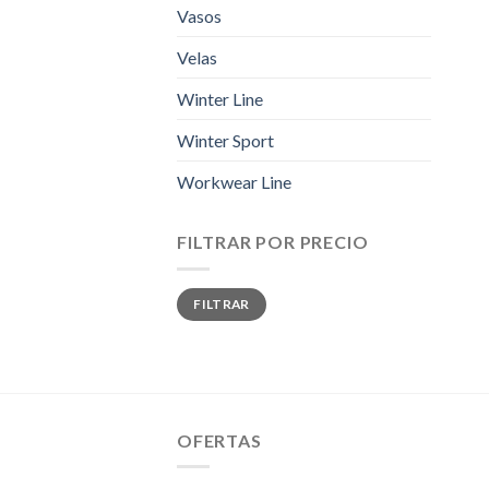
Vasos
Velas
Winter Line
Winter Sport
Workwear Line
FILTRAR POR PRECIO
Precio
Precio
FILTRAR
mínimo
máximo
OFERTAS