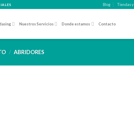
Blog
Tiendas y
CIALES
dasing
Nuestros Servicios
Donde estamos
Contacto
CTO
/
ABRIDORES
Añadir
Añad
a la
a l
lista de
lista
deseos
dese