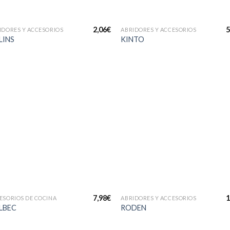
+
+
2,06
€
5
IDORES Y ACCESORIOS
ABRIDORES Y ACCESORIOS
LINS
KINTO
Añadir
Añad
a la
a l
lista de
lista
deseos
dese
+
+
7,98
€
1
ESORIOS DE COCINA
ABRIDORES Y ACCESORIOS
LBEC
RODEN