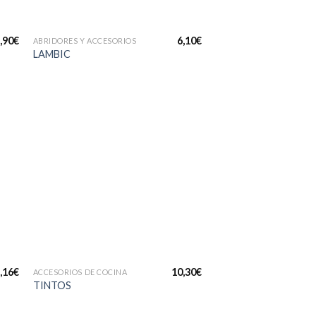
+
,90
€
6,10
€
ABRIDORES Y ACCESORIOS
LAMBIC
ir
Añadir
a
a la
 de
lista de
os
deseos
+
,16
€
10,30
€
ACCESORIOS DE COCINA
TINTOS