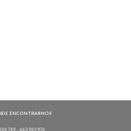
NDE ENCONTRARNOS
224 749
–
663 923 976