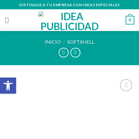
Skip
DISTINGUE A TU EMPRESA CON IDEAS ESPECIALES
to
content
0
INICIO
/
SOFTSHELL
Abrir barra de herramientas
Añadir
a la
lista de
deseos