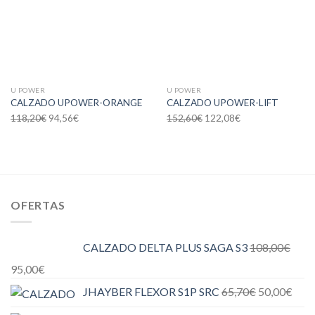
deseos
deseos
U POWER
U POWER
CALZADO UPOWER-ORANGE
CALZADO UPOWER-LIFT
118,20
€
94,56
€
152,60
€
122,08
€
OFERTAS
CALZADO DELTA PLUS SAGA S3
108,00
€
95,00
€
JHAYBER FLEXOR S1P SRC
65,70
€
50,00
€