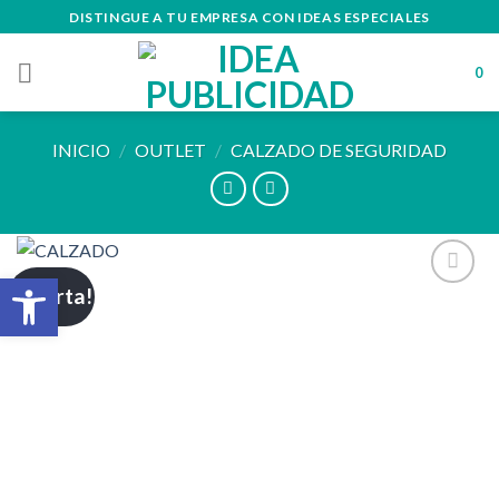
Skip
DISTINGUE A TU EMPRESA CON IDEAS ESPECIALES
to
content
0
INICIO
/
OUTLET
/
CALZADO DE SEGURIDAD
Abrir barra de herramientas
¡Oferta!
Añadir
a la
lista de
deseos