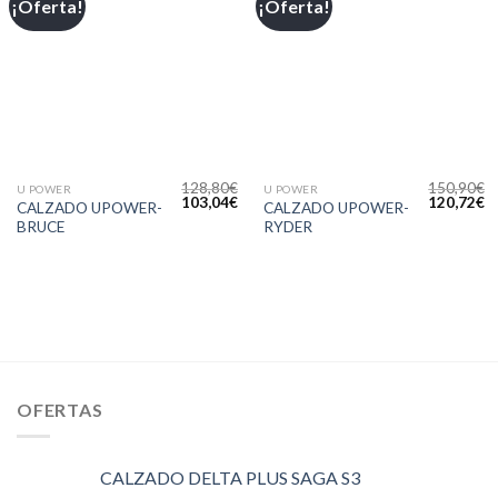
¡Oferta!
¡Oferta!
Añadir
Añadir
a la
a la
lista de
lista de
deseos
deseos
128,80
€
150,90
€
U POWER
U POWER
103,04
€
120,72
€
CALZADO UPOWER-
CALZADO UPOWER-
BRUCE
RYDER
OFERTAS
CALZADO DELTA PLUS SAGA S3