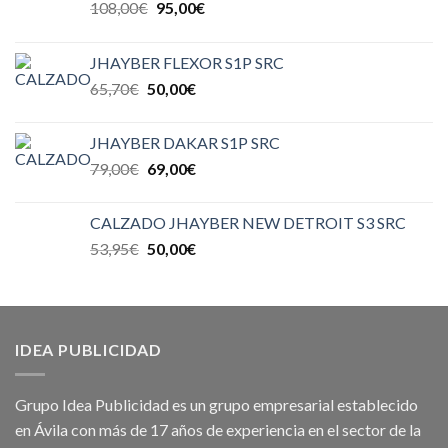
108,00
€
95,00
€
JHAYBER FLEXOR S1P SRC
65,70
€
50,00
€
JHAYBER DAKAR S1P SRC
79,00
€
69,00
€
CALZADO JHAYBER NEW DETROIT S3 SRC
53,95
€
50,00
€
IDEA PUBLICIDAD
Grupo Idea Publicidad es un grupo empresarial establecido
en Ávila con más de 17 años de experiencia en el sector de la