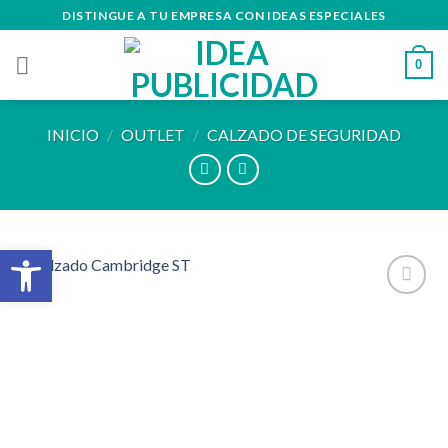
Skip
DISTINGUE A TU EMPRESA CON IDEAS ESPECIALES
to
content
0
INICIO
/
OUTLET
/
CALZADO DE SEGURIDAD
Abrir barra de herramientas
Añadir
a la
lista de
deseos