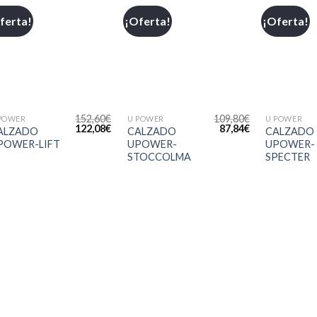
ferta!
¡Oferta!
¡Oferta!
Añadir
Añadir
a la
a la
lista de
lista de
deseos
deseos
+
+
+
152,60
€
109,80
€
POWER
U POWER
U POWER
122,08
€
87,84
€
ALZADO
CALZADO
CALZADO
POWER-LIFT
UPOWER-
UPOWER-
STOCCOLMA
SPECTER