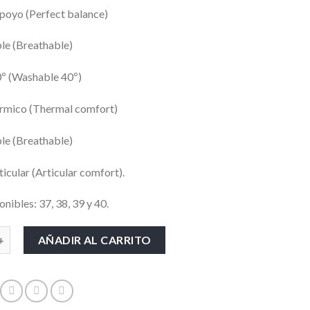
poyo (Perfect balance)
le (Breathable)
º (Washable 40º)
érmico (Thermal comfort)
le (Breathable)
icular (Articular comfort).
onibles: 37, 38, 39 y 40.
DEPORTIV@ YIN cantidad
AÑADIR AL CARRITO