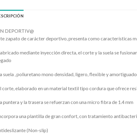
ESCRIPCIÓN
IN DEPORTIV@
te zapato de carácter deportivo, presenta como características m
abricado mediante inyección directa, el corte y la suela se fusiona
egado
a suela , poliuretano mono densidad, ligero, flexible y amortiguad
l corte, elaborado en un material textil tipo cordura que ofrece re
a puntera y la trasera se refuerzan con una micro fibra de 1.4 mm
ncorpora una plantilla de gran confort, con tratamiento antibacter
tideslizante (Non-slip)