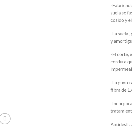
-Fabricado
suela se f
cosido y e
-La suela ,
y amortig
-El corte, 
cordura qu
impermeab
-La punter
fibra de 1
-Incorpora 
tratamient
Antidesliz