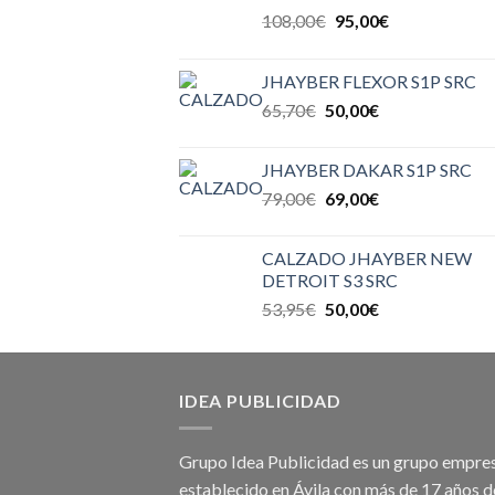
108,00
€
95,00
€
JHAYBER FLEXOR S1P SRC
65,70
€
50,00
€
JHAYBER DAKAR S1P SRC
79,00
€
69,00
€
CALZADO JHAYBER NEW
DETROIT S3 SRC
53,95
€
50,00
€
IDEA PUBLICIDAD
Grupo Idea Publicidad es un grupo empres
establecido en Ávila con más de 17 años d