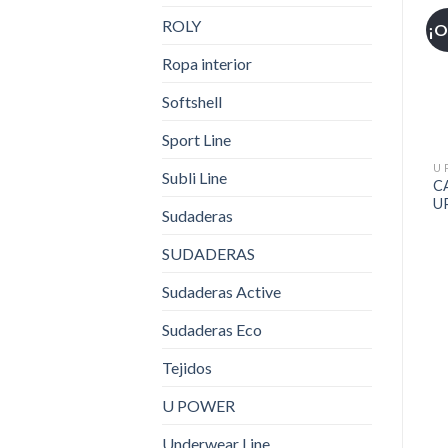
ROLY
¡O
Ropa interior
Softshell
Sport Line
U 
Subli Line
C
U
Sudaderas
SUDADERAS
Sudaderas Active
Sudaderas Eco
Tejidos
U POWER
Underwear Line