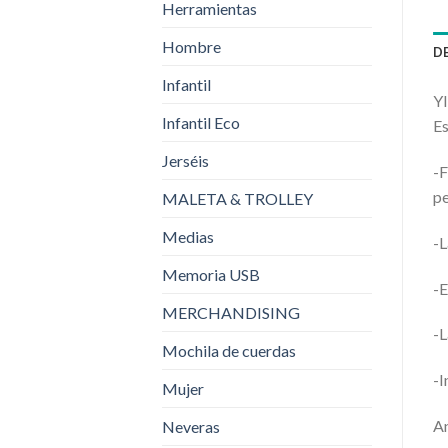
Herramientas
Hombre
D
Infantil
Y
Infantil Eco
Es
Jerséis
-F
p
MALETA & TROLLEY
Medias
-L
Memoria USB
-E
MERCHANDISING
-L
Mochila de cuerdas
-I
Mujer
An
Neveras