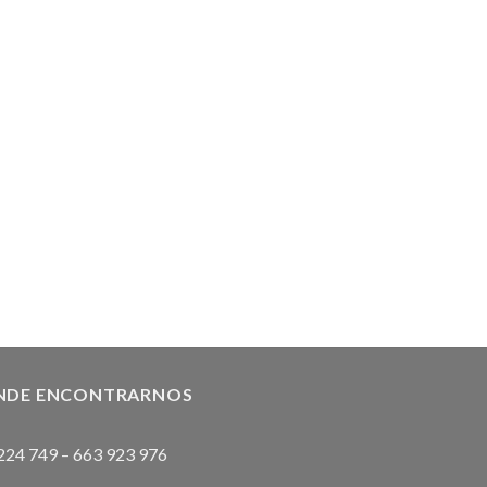
NDE ENCONTRARNOS
224 749
–
663 923 976