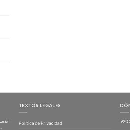
TEXTOS LEGALES
DÓ
arial
920 
Política de Privacidad
e