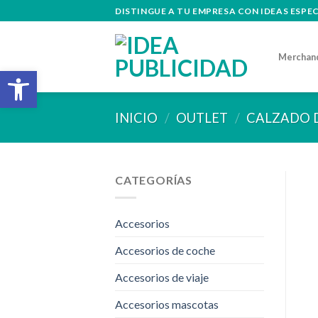
Skip
DISTINGUE A TU EMPRESA CON IDEAS ESPE
to
content
Merchan
Abrir barra de herramientas
INICIO
/
OUTLET
/
CALZADO 
CATEGORÍAS
Accesorios
Accesorios de coche
Accesorios de viaje
Accesorios mascotas