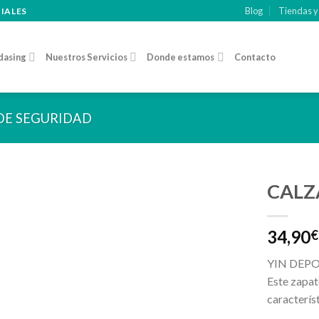
Blog
Tiendas y
CIALES
dasing
Nuestros Servicios
Donde estamos
Contacto
DE SEGURIDAD
CALZ
Añadir
34,90
a la
€
lista de
deseos
YIN DEP
Este zapat
caracterís