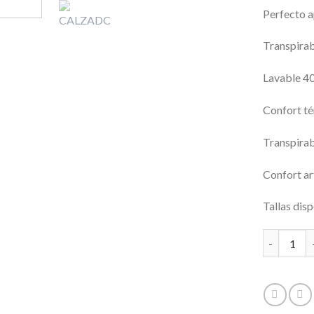
Perfecto a
Transpirab
Lavable 40
Confort t
Transpirab
Confort art
Tallas disp
CALZADO 