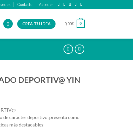
 sedes
Contacto
Acceder
CREA TU IDEA
0
0,00
€
ADO DEPORTIV@ YIN
ORTIV@
o de carácter deportivo, presenta como
ticas más destacables: