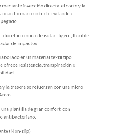
 mediante inyección directa, el corte y la
usionan formado un todo, evitando el
l pegado
 poliuretano mono densidad, ligero, flexible
uador de impactos
elaborado en un material textil tipo
e ofrece resistencia, transpiración e
ilidad
a y la trasera se refuerzan con una micro
.4 mm
una plantilla de gran confort, con
o antibacteriano.
ante (Non-slip)