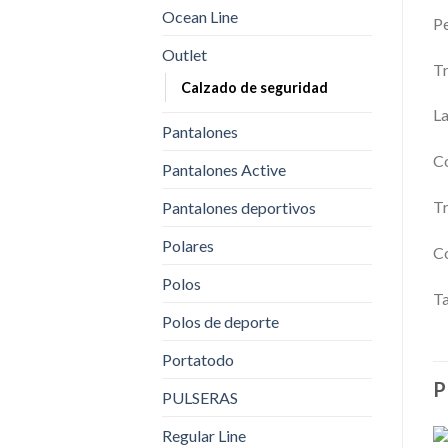
Ocean Line
Pe
Outlet
Tr
Calzado de seguridad
La
Pantalones
Co
Pantalones Active
Tr
Pantalones deportivos
Polares
Co
Polos
Ta
Polos de deporte
Portatodo
P
PULSERAS
Regular Line