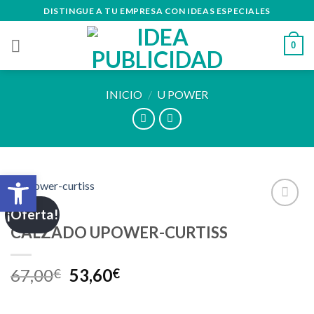
Skip
DISTINGUE A TU EMPRESA CON IDEAS ESPECIALES
to
content
0
INICIO
/
U POWER
Abrir barra de herramientas
¡Oferta!
Añadir
CALZADO UPOWER-CURTISS
a la
lista de
deseos
67,00
53,60
€
€