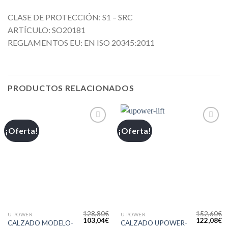
CLASE DE PROTECCIÓN: S1 – SRC
ARTÍCULO: SO20181
REGLAMENTOS EU: EN ISO 20345:2011
PRODUCTOS RELACIONADOS
¡Oferta!
¡Oferta!
Añadir
Añadir
a la
a la
lista de
lista de
deseos
deseos
128,80
€
152,60
€
U POWER
U POWER
103,04
€
122,08
€
CALZADO MODELO-
CALZADO UPOWER-