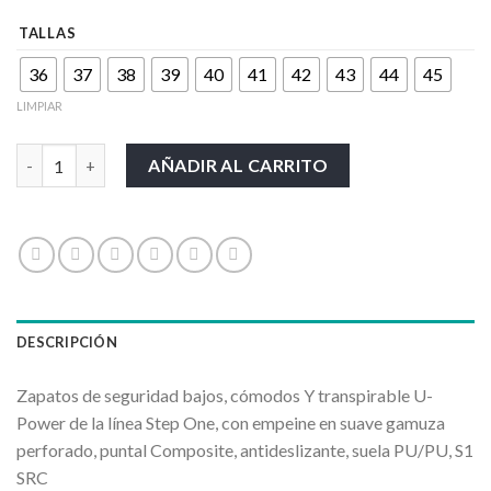
TALLAS
36
37
38
39
40
41
42
43
44
45
LIMPIAR
CALZADO UPOWER-CURTISS cantidad
AÑADIR AL CARRITO
DESCRIPCIÓN
Zapatos de seguridad bajos, cómodos Y transpirable U-
Power de la línea Step One, con empeine en suave gamuza
perforado, puntal Composite, antideslizante, suela PU/PU, S1
SRC