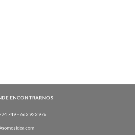
NDE ENCONTRARNOS
224 749
–
663 923 976
@somosidea.com