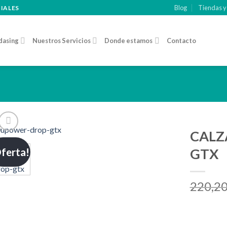
Blog
Tiendas y
CIALES
dasing
Nuestros Servicios
Donde estamos
Contacto
CALZ
ferta!
GTX
Añadir
a la
lista de
220,2
deseos