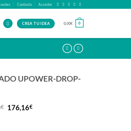
 sedes
Contacto
Acceder
CREA TU IDEA
0
0,00
€
ADO UPOWER-DROP-
0
176,16
€
€