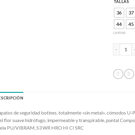
TALLAS
36
37
44
45
LIMPIAR
CALZADO 
ESCRIPCIÓN
patos de seguridad botines, totalmente «sin metal», cómodos U-P
el flor suave hidrófugo, impermeable y transpirable, puntal Compos
uela PU/VIBRAM, S3 WR HRO HI CI SRC