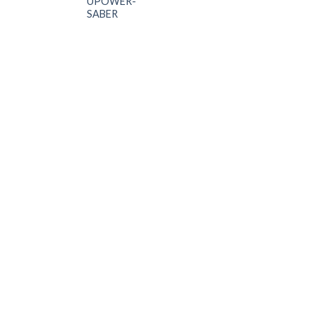
UPOWER-
UPOWER-
SABER
FRANK