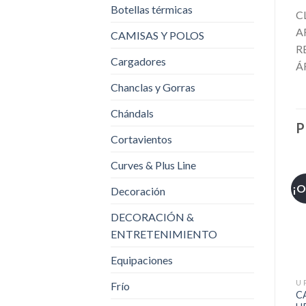
Botellas térmicas
C
A
CAMISAS Y POLOS
R
Cargadores
Á
Chanclas y Gorras
Chándals
P
Cortavientos
Curves & Plus Line
¡O
Decoración
DECORACIÓN &
ENTRETENIMIENTO
Equipaciones
U 
Frío
C