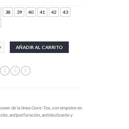
38
39
40
41
42
43
UPOWER-DROP-GTX cantidad
AÑADIR AL CARRITO
ower de la línea Gore-Tex, con empeine en
ite, antiperforación, antideslizante y