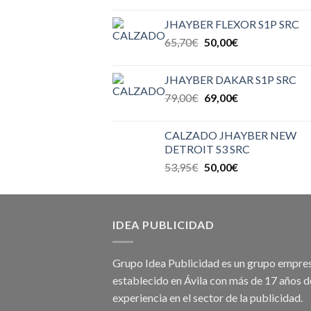
JHAYBER FLEXOR S1P SRC
65,70
€
50,00
€
JHAYBER DAKAR S1P SRC
79,00
€
69,00
€
CALZADO JHAYBER NEW
DETROIT S3 SRC
53,95
€
50,00
€
IDEA PUBLICIDAD
Grupo Idea Publicidad es un grupo empres
establecido en Ávila con más de 17 años d
experiencia en el sector de la publicidad.