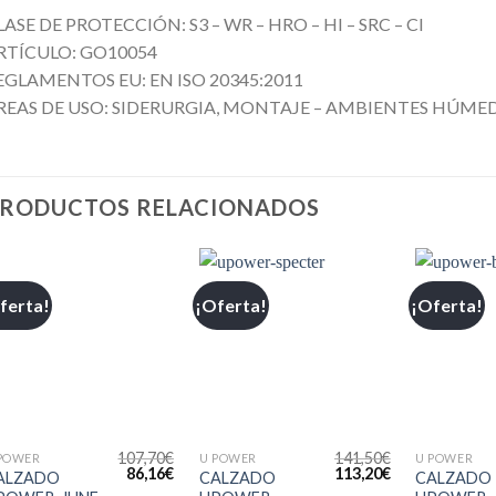
LASE DE PROTECCIÓN: S3 – WR – HRO – HI – SRC – CI
RTÍCULO: GO10054
EGLAMENTOS EU: EN ISO 20345:2011
REAS DE USO: SIDERURGIA, MONTAJE – AMBIENTES HÚMEDO
RODUCTOS RELACIONADOS
ferta!
¡Oferta!
¡Oferta!
Añadir
Añadir
a la
a la
lista de
lista de
deseos
deseos
+
+
+
107,70
€
141,50
€
POWER
U POWER
U POWER
86,16
€
113,20
€
ALZADO
CALZADO
CALZADO