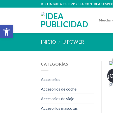
Skip
DISTINGUE A TU EMPRESA CON IDEAS ESPE
to
content
Merchan
Abrir barra de herramientas
INICIO
/
U POWER
CATEGORÍAS
¡O
Accesorios
Accesorios de coche
Accesorios de viaje
Accesorios mascotas