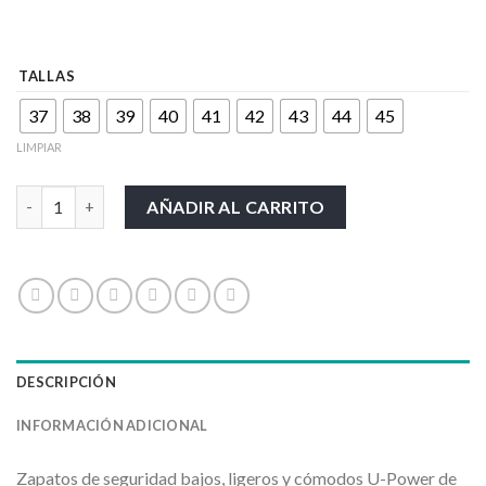
TALLAS
37
38
39
40
41
42
43
44
45
LIMPIAR
CALZADO UPOWER-LEWIS cantidad
AÑADIR AL CARRITO
DESCRIPCIÓN
INFORMACIÓN ADICIONAL
Zapatos de seguridad bajos, ligeros y cómodos U-Power de