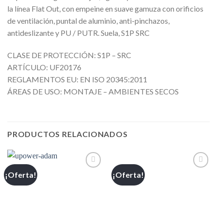
la línea Flat Out, con empeine en suave gamuza con orificios
de ventilación, puntal de aluminio, anti-pinchazos,
antideslizante y PU / PUTR. Suela, S1P SRC
CLASE DE PROTECCIÓN: S1P – SRC
ARTÍCULO: UF20176
REGLAMENTOS EU: EN ISO 20345:2011
ÁREAS DE USO: MONTAJE – AMBIENTES SECOS
PRODUCTOS RELACIONADOS
¡Oferta!
¡Oferta!
Añadir
Añadir
a la
a la
lista de
lista de
deseos
deseos