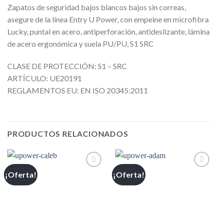
Zapatos de seguridad bajos blancos bajos sin correas,
asegure de la línea Entry U Power, con empeine en microfibra
Lucky, puntal en acero, antiperforación, antideslizante, lámina
de acero ergonómica y suela PU/PU, S1 SRC
CLASE DE PROTECCIÓN: S1 – SRC
ARTÍCULO: UE20191
REGLAMENTOS EU: EN ISO 20345:2011
PRODUCTOS RELACIONADOS
¡Oferta!
¡Oferta!
Añadir
Añadir
a la
a la
lista de
lista de
deseos
deseos