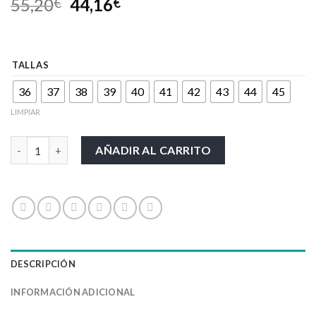
55,20
44,16
€
€
TALLAS
36
37
38
39
40
41
42
43
44
45
LIMPIAR
CALZADO UPOWER-LUCKY cantidad
AÑADIR AL CARRITO
DESCRIPCIÓN
INFORMACIÓN ADICIONAL