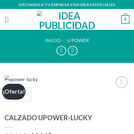
Skip
DISTINGUE A TU EMPRESA CON IDEAS ESPECIALES
to
content
0
INICIO
/
U POWER
¡Oferta!
Añadir
a la
lista de
deseos
CALZADO UPOWER-LUCKY