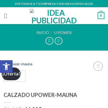
Skip
DISTINGUE A TU EMPRESA CON IDEAS ESPECIALES
to
content
0
INICIO
/
U POWER
Abrir barra de herramientas
¡Oferta!
Añadir
a la
lista de
deseos
CALZADO UPOWER-MAUNA