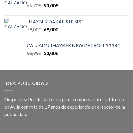
65,70
€
50,00
€
JHAYBER DAKAR S1P SRC
79,00
€
69,00
€
CALZADO JHAYBER NEW DETROIT S3 SRC
53,95
€
50,00
€
IDEA PUBLICIDAD
Grupo Idea Publicidad es un grupo empresarial establecido
en Ávila con más de 17 años de experiencia en el sector de la
publicidad.