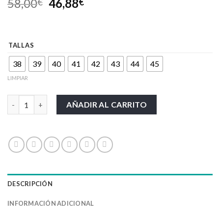
58,00
46,88
€
€
TALLAS
38
39
40
41
42
43
44
45
LIMPIAR
CALZADO UPOWER-MAUNA cantidad
AÑADIR AL CARRITO
DESCRIPCIÓN
INFORMACIÓN ADICIONAL