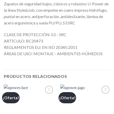
Zapatos de seguridad bajos, clásicos y robustos U-Power de
la línea Style&Job, con empeine en cuero impreso hidrófugo,
puntal en acero, antiperforación, antideslizante, lámina de
acero ergonómica y suela PU/PU, S3 SRC
CLASE DE PROTECCIÓN: S3 – SRC
ARTÍCULO: BC20473
REGLAMENTOS EU: EN ISO 20345:2011
ÁREAS DE USO: MONTAJE – AMBIENTES HÚMEDOS
PRODUCTOS RELACIONADOS
¡Oferta!
¡Oferta!
Añadir
Añadir
a la
a la
lista de
lista de
deseos
deseos