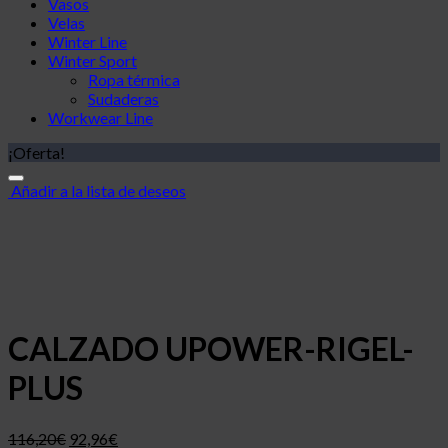
Vasos
Velas
Winter Line
Winter Sport
Ropa térmica
Sudaderas
Workwear Line
¡Oferta!
Añadir a la lista de deseos
CALZADO UPOWER-RIGEL-
PLUS
116,20
€
92,96
€