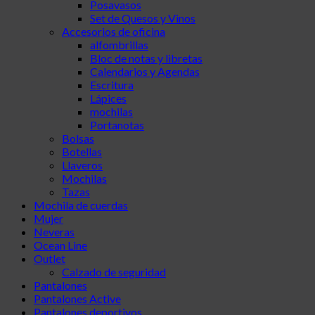
Posavasos
Set de Quesos y Vinos
Accesorios de oficina
alfombrillas
Bloc de notas y libretas
Calendarios y Agendas
Escritura
Lápices
mochilas
Portanotas
Bolsas
Botellas
Llaveros
Mochilas
Tazas
Mochila de cuerdas
Mujer
Neveras
Ocean Line
Outlet
Calzado de seguridad
Pantalones
Pantalones Active
Pantalones deportivos