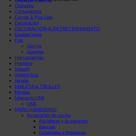
Chándals
Cortavientos
Curves & Plus Line
Decoración
DECORACIÓN & ENTRETENIMIENTO
Equipaciones
Frío
Gorros
Guantes
Herramientas
Hombre
Infantil
Infantil Eco
Jerséis
MALETA & TROLLEY
Medias
Memoria USB
USB
MERCHANDISING
Accesorios de cocina
Abridores y Accesorios
Báscula
Delantales y Manoplas