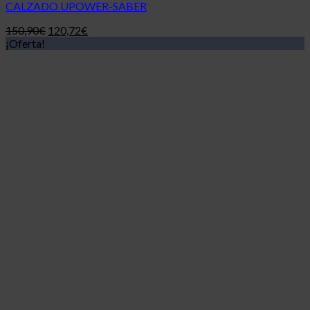
CALZADO UPOWER-SABER
150,90
€
120,72
€
¡Oferta!