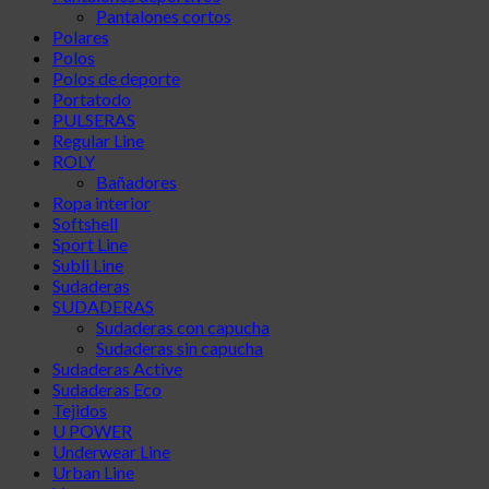
Pantalones cortos
Polares
Polos
Polos de deporte
Portatodo
PULSERAS
Regular Line
ROLY
Bañadores
Ropa interior
Softshell
Sport Line
Subli Line
Sudaderas
SUDADERAS
Sudaderas con capucha
Sudaderas sin capucha
Sudaderas Active
Sudaderas Eco
Tejidos
U POWER
Underwear Line
Urban Line