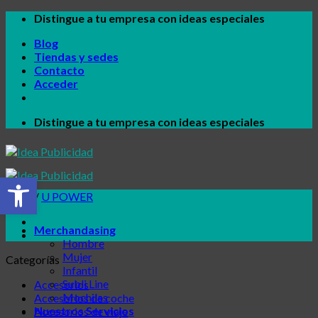
Skip
Distingue a tu empresa con ideas especiales
to
Blog
content
Tiendas y sedes
Contacto
Acceder
Distingue a tu empresa con ideas especiales
Abrir barra de herramientas
Inicio
/
U POWER
Merchandasing
Hombre
Mujer
Categorías
Infantil
Subli Line
Accesorios
Mochilas
Accesorios de coche
Nuestros Servicios
Accesorios de viaje