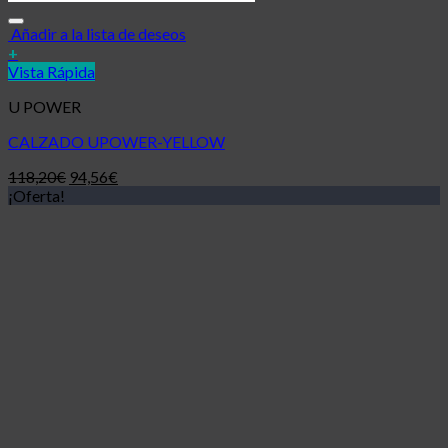
Añadir a la lista de deseos
+
Vista Rápida
U POWER
CALZADO UPOWER-YELLOW
118,20
€
94,56
€
¡Oferta!