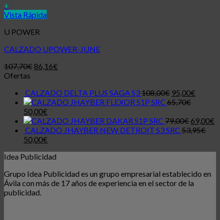
+
Vista Rápida
U POWER
CALZADO UPOWER-JUNE
107,70
€
86,16
€
Ofertas
CALZADO DELTA PLUS SAGA S3
108,00
€
95,00
€
JHAYBER FLEXOR S1P SRC
65,70
€
50,00
€
JHAYBER DAKAR S1P SRC
79,00
€
69,00
€
CALZADO JHAYBER NEW DETROIT S3 SRC
53,95
€
50,00
€
Idea Publicidad
Grupo Idea Publicidad es un grupo empresarial establecido en
Ávila con más de 17 años de experiencia en el sector de la
publicidad.