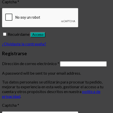
Captcha
*
Recuérdame
Acceso
¿Olvidaste la contraseña?
Registrarse
Dirección de correo electrónico
*
A password will be sent to your email address.
Tus datos personales se utilizarán para procesar tu pedido,
mejorar tu experiencia en esta web, gestionar el acceso a tu
cuenta y otros propósitos descritos en nuestra
política de
privacidad
.
Captcha
*