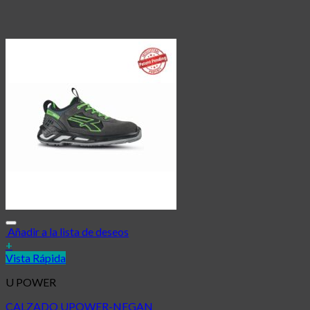
Añadir a la lista de deseos
+
Vista Rápida
U POWER
CALZADO UPOWER-NEGAN