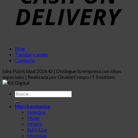
Blog
Tiendas y sedes
Contacto
Idea Publicidad 2026 © | Distingue tu empresa con ideas
especiales | Realizada por GiraldoCrespo IT Solutions
Buscar
por:
Merchandasing
Hombre
Mujer
Infantil
Subli Line
Mochilas