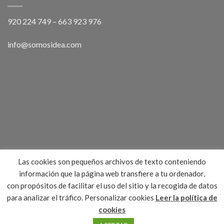
920 224 749
–
663 923 976
info@somosidea.com
Las cookies son pequeños archivos de texto conteniendo
información que la página web transfiere a tu ordenador,
con propósitos de facilitar el uso del sitio y la recogida de datos
para analizar el tráfico.
Personalizar cookies
Leer la política de
BLOG
TIENDAS Y SEDES
CONTACTO
cookies
Idea Publicidad 2026 © | Distingue tu empresa con ideas
especiales | Realizada por GiraldoCrespo IT Solutions