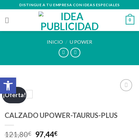
Skip
DISTINGUE A TU EMPRESA CON IDEAS ESPECIALES
to
content
0
INICIO
/
U POWER
Abrir barra de herramientas
¡Oferta!
Añadir
a la
lista de
CALZADO UPOWER-TAURUS-PLUS
deseos
121,80
97,44
€
€