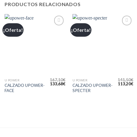
PRODUCTOS RELACIONADOS
¡Oferta!
¡Oferta!
Añadir
Añadir
a la
a la
lista de
lista de
deseos
deseos
167,10
€
141,50
€
U POWER
U POWER
133,68
€
113,20
€
CALZADO UPOWER-
CALZADO UPOWER-
FACE
SPECTER