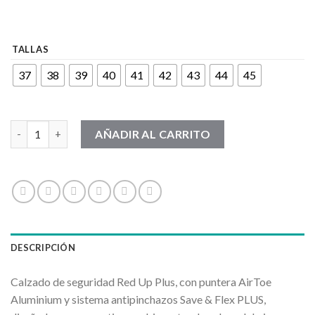
TALLAS
37
38
39
40
41
42
43
44
45
CALZADO UPOWER-TAURUS-PLUS cantidad
AÑADIR AL CARRITO
DESCRIPCIÓN
Calzado de seguridad Red Up Plus, con puntera AirToe
Aluminium y sistema antipinchazos Save & Flex PLUS,