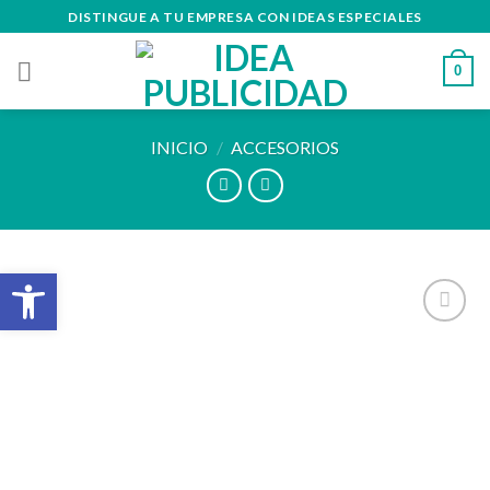
Skip
DISTINGUE A TU EMPRESA CON IDEAS ESPECIALES
to
content
0
INICIO
/
ACCESORIOS
Abrir barra de herramientas
Añadir
a la
lista de
deseos