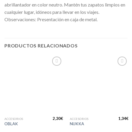
abrillantador en color neutro. Mantén tus zapatos limpios en
cualquier lugar, idóneos para llevar en los viajes.
Observaciones: Presentación en caja de metal.
PRODUCTOS RELACIONADOS
Añadir
Añadir
a la
a la
lista de
lista de
deseos
deseos
2,30
€
1,34
€
ACCESORIOS
ACCESORIOS
OBLAK
NUKKA