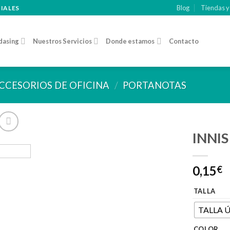
Blog
Tiendas y
CIALES
dasing
Nuestros Servicios
Donde estamos
Contacto
CCESORIOS DE OFICINA
/
PORTANOTAS
INNIS
Añadir
0,15
a la
€
lista de
deseos
TALLA
TALLA 
COLOR