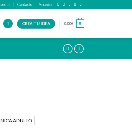
 sedes
Contacto
Acceder
CREA TU IDEA
0
0,00
€
ÚNICA ADULTO