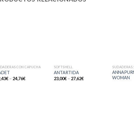
Añadir
Añadir
a la
a la
lista de
lista de
deseos
deseos
+
+
+
DADERAS CON CAPUCHA
SOFTSHELL
ANNAPUR
ADET
ANTARTIDA
WOMAN
,43
€
–
24,76
€
23,00
€
–
27,62
€