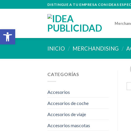
Skip
DISTINGUE A TU EMPRESA CON IDEAS ESPE
to
content
Merchan
Abrir barra de herramientas
INICIO
/
MERCHANDISING
/
A
CATEGORÍAS
Accesorios
Accesorios de coche
Accesorios de viaje
Accesorios mascotas