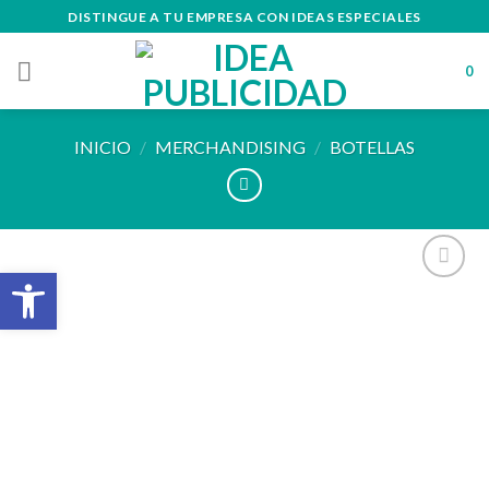
Skip
DISTINGUE A TU EMPRESA CON IDEAS ESPECIALES
to
content
0
INICIO
/
MERCHANDISING
/
BOTELLAS
Abrir barra de herramientas
Añadir
a la
lista de
deseos