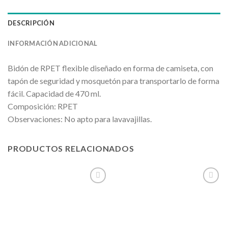
DESCRIPCIÓN
INFORMACIÓN ADICIONAL
Bidón de RPET flexible diseñado en forma de camiseta, con
tapón de seguridad y mosquetón para transportarlo de forma
fácil. Capacidad de 470 ml.
Composición: RPET
Observaciones: No apto para lavavajillas.
PRODUCTOS RELACIONADOS
Añadir
Añadir
a la
a la
lista de
lista de
deseos
deseos