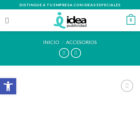
Skip
DISTINGUE A TU EMPRESA CON IDEAS ESPECIALES
to
content
0
INICIO
/
ACCESORIOS
Abrir barra de herramientas
Añadir
a la
lista de
deseos