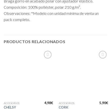
Braga gorro en acabado polar con ajustador elástico.
Composición: 100% poliéster, polar 210 g/m².
Observaciones: *Modelo con unidad mínima de venta un
pack completo.
PRODUCTOS RELACIONADOS
Añadir
Añadir
a la
a la
lista de
lista de
deseos
deseos
4,98
€
5,90
€
ACCESORIOS
ACCESORIOS
CHELSY
CORK