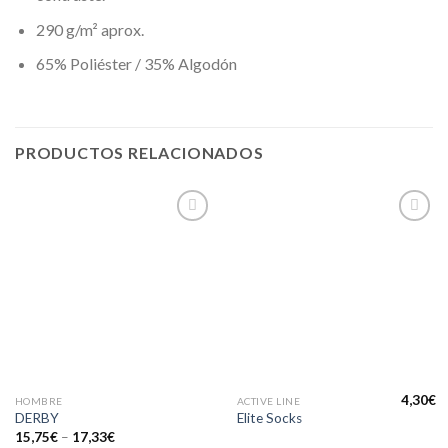
290 g/m² aprox.
65% Poliéster / 35% Algodón
PRODUCTOS RELACIONADOS
Añadir
Añadir
a la
a la
lista de
lista de
deseos
deseos
4,30
€
HOMBRE
ACTIVE LINE
DERBY
Elite Socks
15,75
€
–
17,33
€