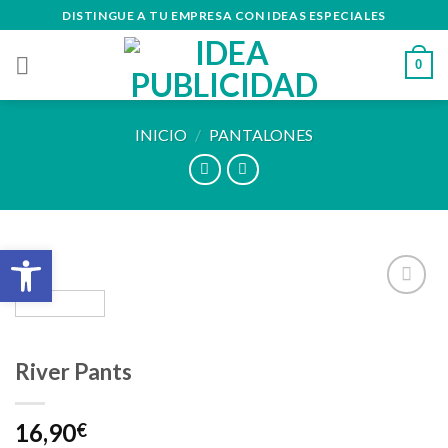
Skip
DISTINGUE A TU EMPRESA CON IDEAS ESPECIALES
to
content
0
INICIO
/
PANTALONES
Abrir barra de herramientas
Añadir
a la
lista de
River Pants
deseos
16,90
€