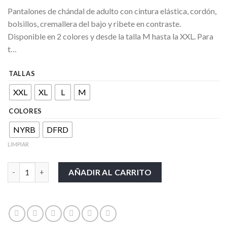
Pantalones de chándal de adulto con cintura elástica, cordón,
bolsillos, cremallera del bajo y ribete en contraste.
Disponible en 2 colores y desde la talla M hasta la XXL. Para
t…
TALLAS
XXL
XL
L
M
COLORES
NYRB
DFRD
LIMPIAR
River Pants cantidad
AÑADIR AL CARRITO