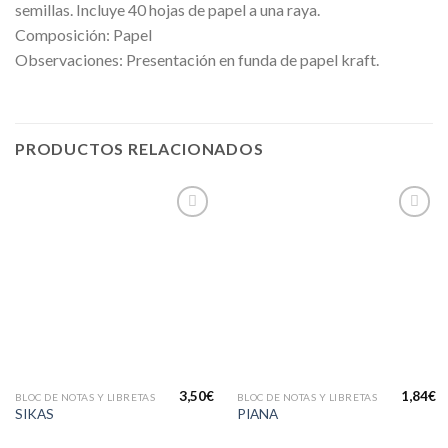
semillas. Incluye 40 hojas de papel a una raya.
Composición: Papel
Observaciones: Presentación en funda de papel kraft.
PRODUCTOS RELACIONADOS
Añadir
Añadir
a la
a la
lista de
lista de
deseos
deseos
3,50
€
1,84
€
BLOC DE NOTAS Y LIBRETAS
BLOC DE NOTAS Y LIBRETAS
SIKAS
PIANA