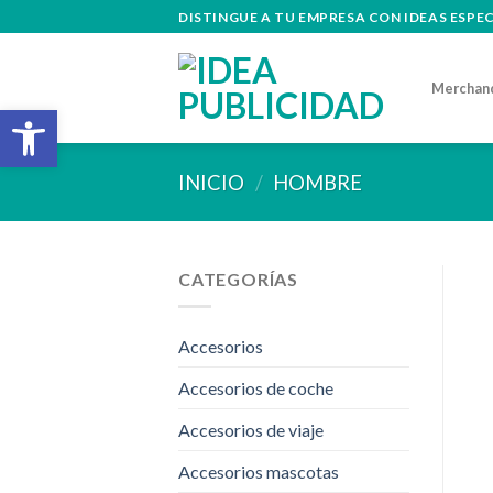
Skip
DISTINGUE A TU EMPRESA CON IDEAS ESPE
to
content
Merchan
Abrir barra de herramientas
INICIO
/
HOMBRE
CATEGORÍAS
Accesorios
Accesorios de coche
Accesorios de viaje
Accesorios mascotas