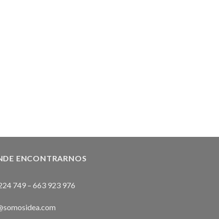
NDE ENCONTRARNOS
224 749
–
663 923 976
@somosidea.com