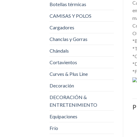
Ca
Botellas térmicas
en
CAMISAS Y POLOS
m
Co
Cargadores
Ob
Chanclas y Gorras
*B
*T
Chándals
*C
Cortavientos
*
*F
Curves & Plus Line
Decoración
DECORACIÓN &
ENTRETENIMIENTO
P
Equipaciones
Frío