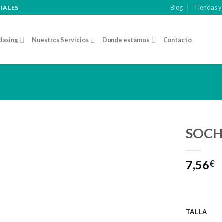
Blog
Tiendas y
CIALES
dasing
Nuestros Servicios
Donde estamos
Contacto
SOCH
Añadir
7,56
a la
€
lista de
deseos
TALLA