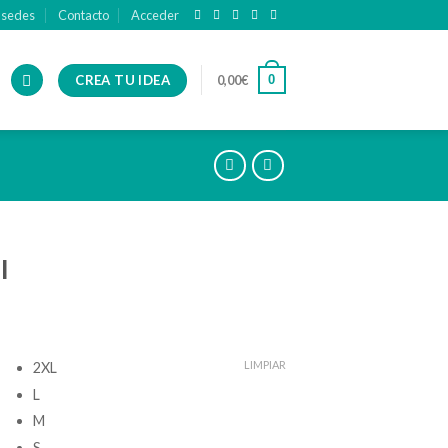
 sedes
Contacto
Acceder
CREA TU IDEA
0
0,00
€
I
LIMPIAR
2XL
L
M
S