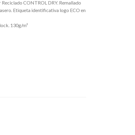
ster Reciclado CONTROL DRY. Remallado
rasero. Etiqueta identificativa logo ECO en
rlock. 130g/m²
Añadir
Añadir
A