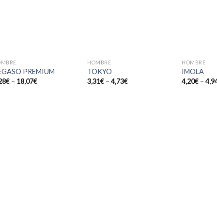
a la
a la
lista de
lista de
deseos
deseos
+
+
+
OMBRE
HOMBRE
HOMBRE
EGASO PREMIUM
TOKYO
IMOLA
28
€
–
18,07
€
3,31
€
–
4,73
€
4,20
€
–
4,9