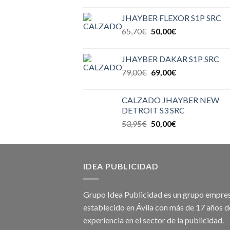
JHAYBER FLEXOR S1P SRC
65,70
€
50,00
€
JHAYBER DAKAR S1P SRC
79,00
€
69,00
€
CALZADO JHAYBER NEW
DETROIT S3 SRC
53,95
€
50,00
€
IDEA PUBLICIDAD
Grupo Idea Publicidad es un grupo empres
establecido en Ávila con más de 17 años d
experiencia en el sector de la publicidad.