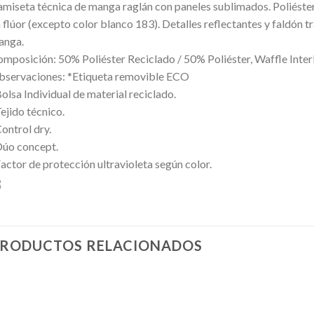
miseta técnica de manga raglán con paneles sublimados. Polié
 flúor (excepto color blanco 183). Detalles reflectantes y faldón t
anga.
mposición: 50% Poliéster Reciclado / 50% Poliéster, Waffle Inte
servaciones: *Etiqueta removible ECO
olsa Individual de material reciclado.
ejido técnico.
ontrol dry.
Dúo concept.
actor de protección ultravioleta según color.
RODUCTOS RELACIONADOS
Añadir
Añadir