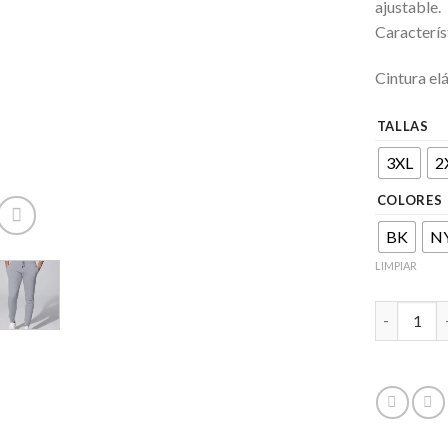
ajustable.
Caracterís
Cintura el
TALLAS
3XL
2
COLORES
BK
N
LIMPIAR
Sweat Pant