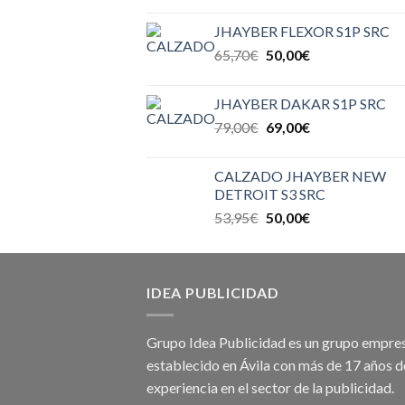
JHAYBER FLEXOR S1P SRC
65,70
€
50,00
€
JHAYBER DAKAR S1P SRC
79,00
€
69,00
€
CALZADO JHAYBER NEW
DETROIT S3 SRC
53,95
€
50,00
€
IDEA PUBLICIDAD
Grupo Idea Publicidad es un grupo empres
establecido en Ávila con más de 17 años d
experiencia en el sector de la publicidad.