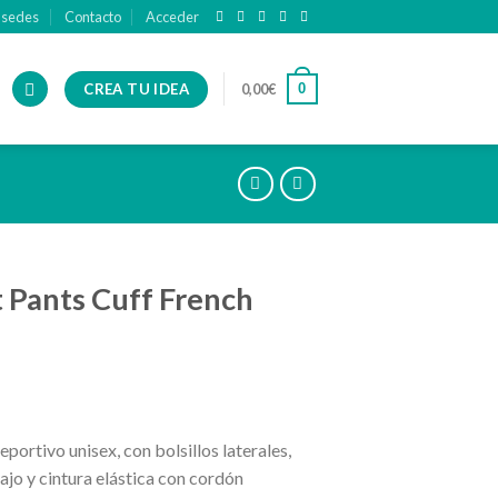
 sedes
Contacto
Acceder
CREA TU IDEA
0
0,00
€
 Pants Cuff French
portivo unisex, con bolsillos laterales,
ajo y cintura elástica con cordón