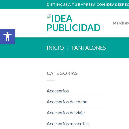
Skip
DISTINGUE A TU EMPRESA CON IDEAS ESPE
to
content
Merchan
Abrir barra de herramientas
INICIO
/
PANTALONES
CATEGORÍAS
Accesorios
Accesorios de coche
Accesorios de viaje
Accesorios mascotas