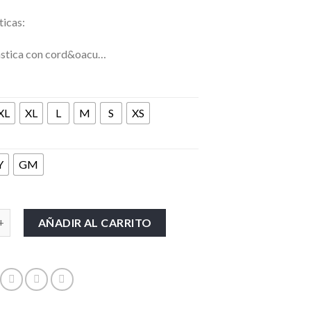
ticas:
ástica con cord&oacu…
XL
XL
L
M
S
XS
Y
GM
s Cuff French Terry cantidad
AÑADIR AL CARRITO