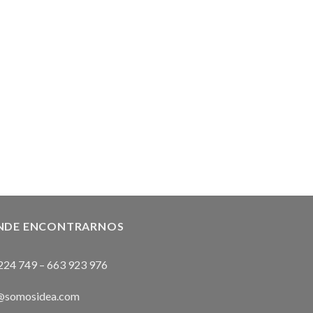
NDE ENCONTRARNOS
224 749
–
663 923 976
@somosidea.com