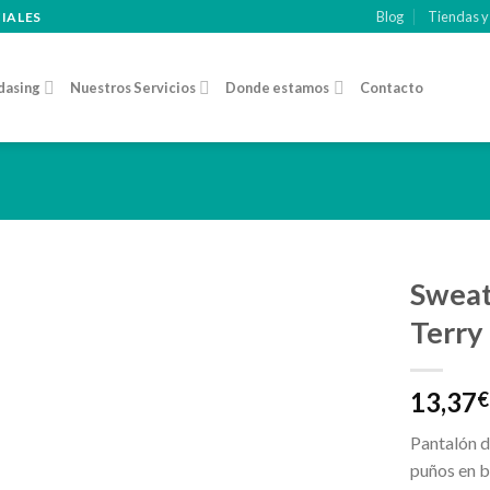
Blog
Tiendas y
CIALES
dasing
Nuestros Servicios
Donde estamos
Contacto
Sweat
Terry
Añadir
a la
lista de
13,37
€
deseos
Pantalón de
puños en b