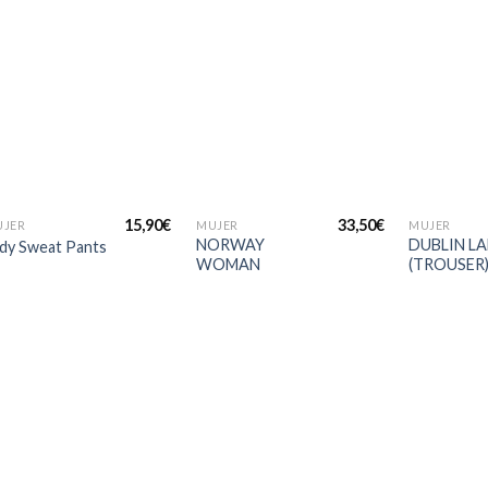
Añadir
Añadir
a la
a la
lista de
lista de
deseos
deseos
+
+
+
15,90
€
33,50
€
UJER
MUJER
MUJER
NORWAY
DUBLIN L
dy Sweat Pants
WOMAN
(TROUSER