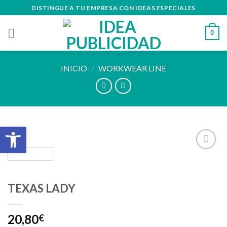
Skip
DISTINGUE A TU EMPRESA CON IDEAS ESPECIALES
to
content
0
INICIO
/
WORKWEAR LINE
Abrir barra de herramientas
Añadir
a la
lista de
TEXAS LADY
deseos
20,80
€