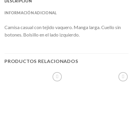
DESCRIPCIÓN
INFORMACIÓN ADICIONAL
Camisa casual con tejido vaquero. Manga larga. Cuello sin
botones. Bolsillo en el lado izquierdo.
PRODUCTOS RELACIONADOS
Añadir
Añadir
a la
a la
lista de
lista de
deseos
deseos