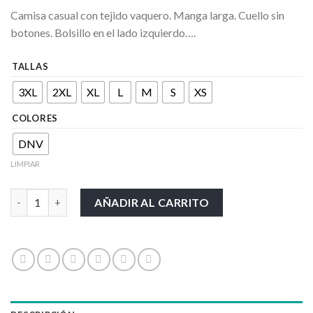
Camisa casual con tejido vaquero. Manga larga. Cuello sin
botones. Bolsillo en el lado izquierdo….
TALLAS
3XL
2XL
XL
L
M
S
XS
COLORES
DNV
LIMPIAR
TEXAS LADY cantidad
AÑADIR AL CARRITO