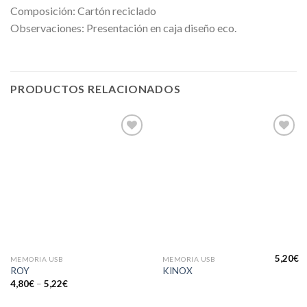
Composición: Cartón reciclado
Observaciones: Presentación en caja diseño eco.
PRODUCTOS RELACIONADOS
Añadir
Añadir
a la
a la
lista de
lista de
deseos
deseos
5,20
€
MEMORIA USB
MEMORIA USB
ROY
KINOX
4,80
€
–
5,22
€