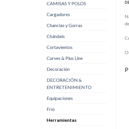
D
CAMISAS Y POLOS
Cargadores
Na
de
Chanclas y Gorras
Chándals
Co
Cortavientos
Ob
Curves & Plus Line
P
Decoración
DECORACIÓN &
ENTRETENIMIENTO
Equipaciones
Frío
Herramientas