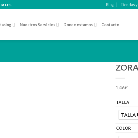
Blog
Tiendas y
CIALES
dasing
Nuestros Servicios
Donde estamos
Contacto
ZOR
Añadir
1,46
€
a la
lista de
deseos
TALLA
TALLA
COLOR