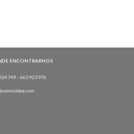
NDE ENCONTRARNOS
224 749
–
663 923 976
@somosidea.com