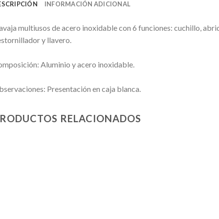
ESCRIPCIÓN
INFORMACIÓN ADICIONAL
vaja multiusos de acero inoxidable con 6 funciones: cuchillo, abri
stornillador y llavero.
mposición: Aluminio y acero inoxidable.
servaciones: Presentación en caja blanca.
RODUCTOS RELACIONADOS
Añadir
Añadir
a la
a la
lista de
lista de
deseos
deseos
+
+
+