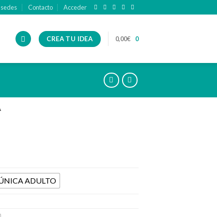
 sedes
Contacto
Acceder
CREA TU IDEA
0,00
€
0
A
 ÚNICA ADULTO