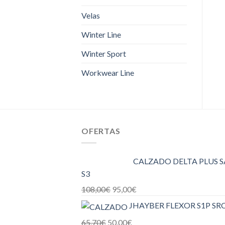
Velas
Winter Line
Winter Sport
Workwear Line
OFERTAS
CALZADO DELTA PLUS 
S3
108,00
€
95,00
€
JHAYBER FLEXOR S1P SR
65,70
€
50,00
€