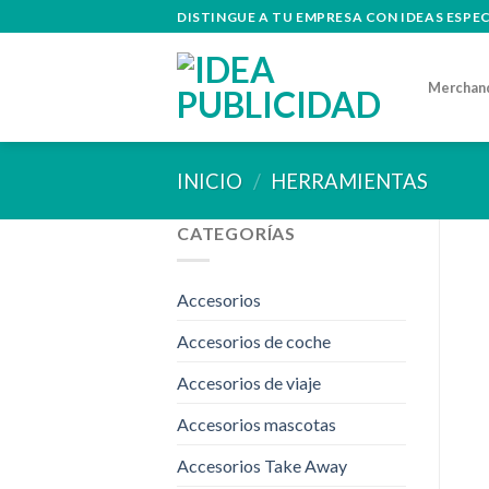
Skip
DISTINGUE A TU EMPRESA CON IDEAS ESPE
to
content
Merchan
INICIO
/
HERRAMIENTAS
CATEGORÍAS
Accesorios
Accesorios de coche
Accesorios de viaje
Accesorios mascotas
Accesorios Take Away