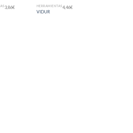
TAS
HERRAMIENTAS
HERRAMIENTAS
3,86
€
4,46
€
4,50
€
VIDUR
DOVEL