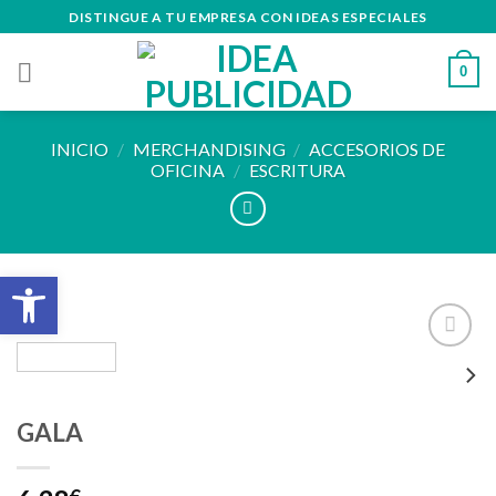
Skip
DISTINGUE A TU EMPRESA CON IDEAS ESPECIALES
to
content
0
INICIO
/
MERCHANDISING
/
ACCESORIOS DE
OFICINA
/
ESCRITURA
Abrir barra de herramientas
Añadir
a la
lista de
GALA
deseos