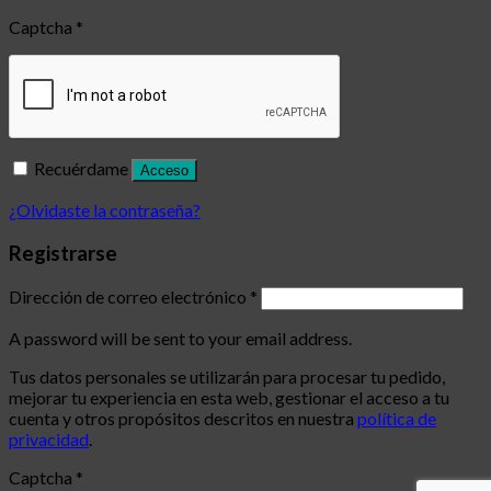
Captcha
*
Recuérdame
Acceso
¿Olvidaste la contraseña?
Registrarse
Dirección de correo electrónico
*
A password will be sent to your email address.
Tus datos personales se utilizarán para procesar tu pedido,
mejorar tu experiencia en esta web, gestionar el acceso a tu
cuenta y otros propósitos descritos en nuestra
política de
privacidad
.
Captcha
*