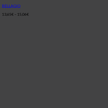
BELLAGIO
13,65
€
–
15,06
€