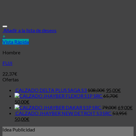
Añadir a la lista de deseos
+
Vista Rápida
Hombre
FUJI
22,37
€
Ofertas
CALZADO DELTA PLUS SAGA S3
108,00
€
95,00
€
JHAYBER FLEXOR S1P SRC
65,70
€
50,00
€
JHAYBER DAKAR S1P SRC
79,00
€
69,00
€
CALZADO JHAYBER NEW DETROIT S3 SRC
53,95
€
50,00
€
Idea Publicidad