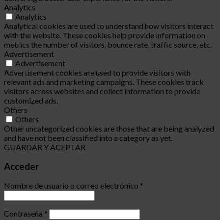
Analytics
Analytics
Analytical cookies are used to understand how visitors interact
with the website. These cookies help provide information on
metrics the number of visitors, bounce rate, traffic source, etc.
Advertisement
Advertisement
Advertisement cookies are used to provide visitors with
relevant ads and marketing campaigns. These cookies track
visitors across websites and collect information to provide
customized ads.
Others
Others
Other uncategorized cookies are those that are being analyzed
and have not been classified into a category as yet.
GUARDAR Y ACEPTAR
Acceder
Nombre de usuario o correo electrónico
*
Contraseña
*