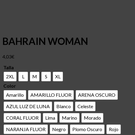
BAHRAIN WOMAN
4,03
€
Talla
2XL
L
M
S
XL
Color
Amarillo
AMARILLO FLUOR
ARENA OSCURO
AZUL LUZ DE LUNA
Blanco
Celeste
CORAL FLUOR
Lima
Marino
Morado
NARANJA FLUOR
Negro
Plomo Oscuro
Rojo