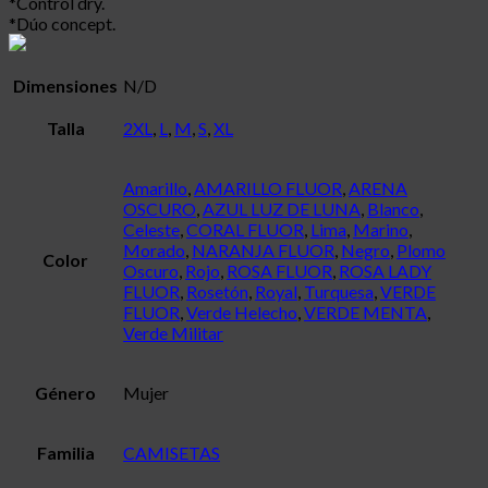
*Control dry.
*Dúo concept.
Dimensiones
N/D
Talla
2XL
,
L
,
M
,
S
,
XL
Amarillo
,
AMARILLO FLUOR
,
ARENA
OSCURO
,
AZUL LUZ DE LUNA
,
Blanco
,
Celeste
,
CORAL FLUOR
,
Lima
,
Marino
,
Morado
,
NARANJA FLUOR
,
Negro
,
Plomo
Color
Oscuro
,
Rojo
,
ROSA FLUOR
,
ROSA LADY
FLUOR
,
Rosetón
,
Royal
,
Turquesa
,
VERDE
FLUOR
,
Verde Helecho
,
VERDE MENTA
,
Verde Militar
Género
Mujer
Familia
CAMISETAS