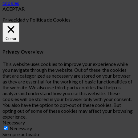
cookies
ACEPTAR
Privacidad y Política de Cookies
Cerrar
Privacy Overview
This website uses cookies to improve your experience while
you navigate through the website. Out of these, the cookies
that are categorized as necessary are stored on your browser
as they are essential for the working of basic functionalities of
the website. We also use third-party cookies that help us
analyze and understand how you use this website. These
cookies will be stored in your browser only with your consent.
You also have the option to opt-out of these cookies. But
opting out of some of these cookies may affect your browsing
experience.
Necessary
Necessary
Siempre activado