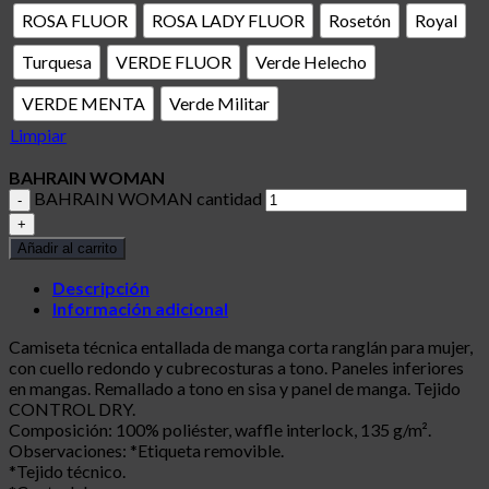
ROSA FLUOR
ROSA LADY FLUOR
Rosetón
Royal
Turquesa
VERDE FLUOR
Verde Helecho
VERDE MENTA
Verde Militar
Limpiar
BAHRAIN WOMAN
BAHRAIN WOMAN cantidad
Añadir al carrito
Descripción
Información adicional
Camiseta técnica entallada de manga corta ranglán para mujer,
con cuello redondo y cubrecosturas a tono. Paneles inferiores
en mangas. Remallado a tono en sisa y panel de manga. Tejido
CONTROL DRY.
Composición: 100% poliéster, waffle interlock, 135 g/m².
Observaciones: *Etiqueta removible.
*Tejido técnico.