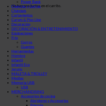
Power Bank
No hay productos en el carrito.
Chanclas y Gorras
Chándals
Cortavientos
Curves & Plus Line
Decoración
DECORACIÓN & ENTRETENIMIENTO
Equipaciones
Frío
Gorros
Guantes
Herramientas
Hombre
Infantil
Infantil Eco
Jerséis
MALETA & TROLLEY
Medias
Memoria USB
USB
MERCHANDISING
Accesorios de cocina
Abridores y Accesorios
Báscula