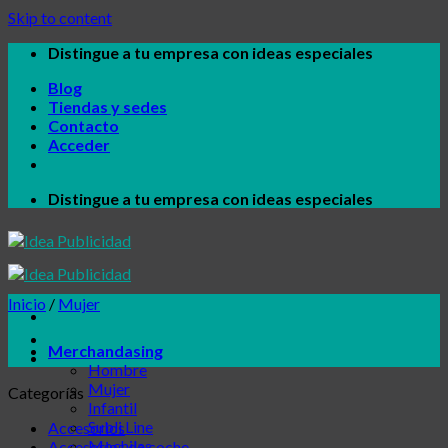
Skip to content
Distingue a tu empresa con ideas especiales
Blog
Tiendas y sedes
Contacto
Acceder
Distingue a tu empresa con ideas especiales
Inicio
/
Mujer
Merchandasing
Hombre
Mujer
Categorías
Infantil
Subli Line
Accesorios
Mochilas
Accesorios de coche