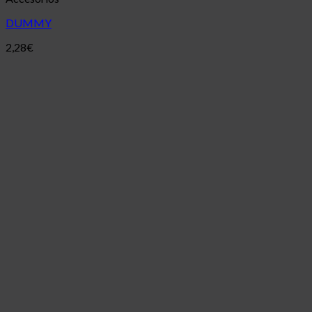
DUMMY
2,28
€