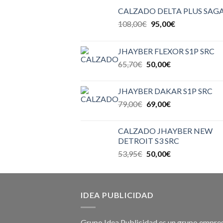
CALZADO DELTA PLUS SAGA
108,00
€
95,00
€
JHAYBER FLEXOR S1P SRC
65,70
€
50,00
€
JHAYBER DAKAR S1P SRC
79,00
€
69,00
€
CALZADO JHAYBER NEW
DETROIT S3 SRC
53,95
€
50,00
€
IDEA PUBLICIDAD
Grupo Idea Publicidad es un grupo empres