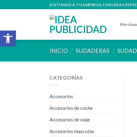
Skip
DISTINGUE A TU EMPRESA CON IDEAS ESPE
to
content
Merchan
Abrir barra de herramientas
INICIO
/
SUDADERAS
/
SUDAD
CATEGORÍAS
Accesorios
Accesorios de coche
Accesorios de viaje
Accesorios mascotas