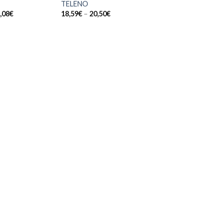
TELENO
CENTAURO PREMI
,08
€
18,59
€
–
20,50
€
11,28
€
–
14,74
€