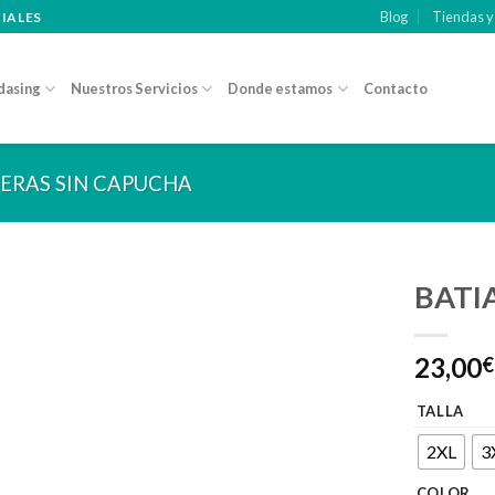
Blog
Tiendas y
CIALES
dasing
Nuestros Servicios
Donde estamos
Contacto
ERAS SIN CAPUCHA
BATI
Añadir
23,00
a la
€
lista de
deseos
TALLA
2XL
3
COLOR