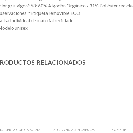
lor gris vigoré 58: 60% Algodón Orgánico / 31% Poliéster recicla
servaciones: *Etiqueta removible ECO
olsa Individual de material reciclado.
odelo unisex.
RODUCTOS RELACIONADOS
Añadir
Añadir
a la
a la
lista de
lista de
deseos
deseos
+
+
+
DADERAS CON CAPUCHA
SUDADERAS SIN CAPUCHA
HOMBRE