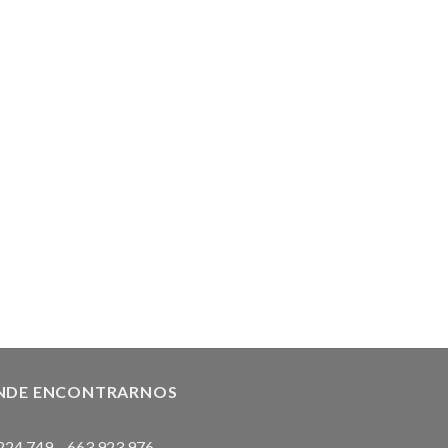
NDE ENCONTRARNOS
224 749
–
663 923 976