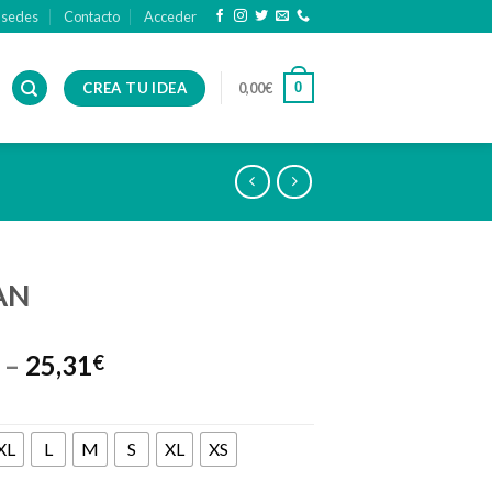
 sedes
Contacto
Acceder
CREA TU IDEA
0
0,00
€
AN
–
25,31
€
XL
L
M
S
XL
XS