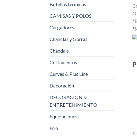
Botellas térmicas
Co
Ob
CAMISAS Y POLOS
*B
Cargadores
*M
Chanclas y Gorras
Chándals
Cortavientos
P
Curves & Plus Line
Decoración
DECORACIÓN &
ENTRETENIMIENTO
Equipaciones
Frío
SU