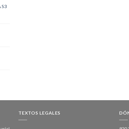
 S3
TEXTOS LEGALES
DÓ
arial
920 