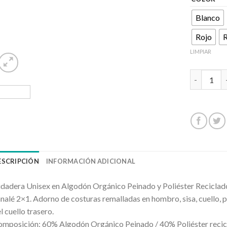
Blanco
Rojo
LIMPIAR
BATIAN ca
ESCRIPCIÓN
INFORMACIÓN ADICIONAL
dadera Unisex en Algodón Orgánico Peinado y Poliéster Reciclado. 
nalé 2×1. Adorno de costuras remalladas en hombro, sisa, cuello, pu
l cuello trasero.
mposición: 60% Algodón Orgánico Peinado / 40% Poliéster recicl