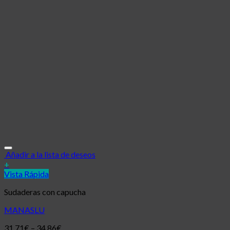
Añadir a la lista de deseos
+
Vista Rápida
Sudaderas con capucha
MANASLU
31,71
€
–
34,86
€