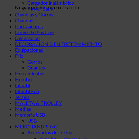
Cargador inalámbrico
No hay productos en el carrito.
Power Bank
Chanclas y Gorras
Chándals
Cortavientos
Curves & Plus Line
Decoración
DECORACIÓN & ENTRETENIMIENTO
Equipaciones
Frío
Gorros
Guantes
Herramientas
Hombre
Infantil
Infantil Eco
Jerséis
MALETA & TROLLEY
Medias
Memoria USB
USB
MERCHANDISING
Accesorios de cocina
Abridores y Accesorios