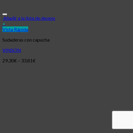
Añadir a la lista de deseos
+
Vista Rápida
Sudaderas con capucha
VINSON
29,30
€
–
33,81
€