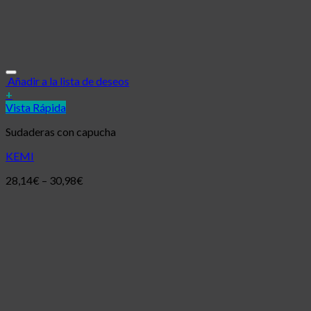
Añadir a la lista de deseos
+
Vista Rápida
Sudaderas con capucha
KEMI
28,14
€
–
30,98
€