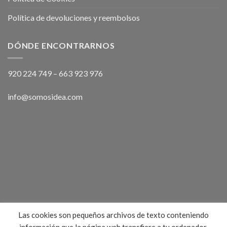
Política de devoluciones y reembolsos
DÓNDE ENCONTRARNOS
920 224 749
–
663 923 976
info@somosidea.com
Las cookies son pequeños archivos de texto conteniendo
información que la página web transfiere a tu ordenador,