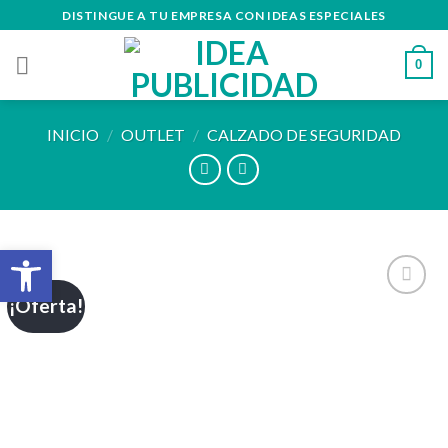
Skip
DISTINGUE A TU EMPRESA CON IDEAS ESPECIALES
to
content
0
INICIO
/
OUTLET
/
CALZADO DE SEGURIDAD
Abrir barra de herramientas
¡Oferta!
Añadir
a la
lista de
deseos