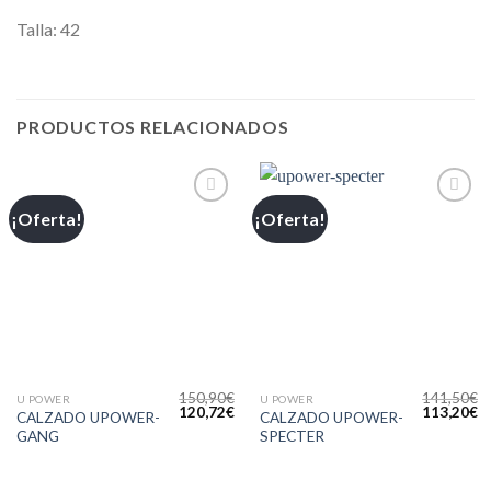
Talla: 42
PRODUCTOS RELACIONADOS
¡Oferta!
¡Oferta!
Añadir
Añadir
a la
a la
lista de
lista de
deseos
deseos
150,90
€
141,50
€
U POWER
U POWER
120,72
€
113,20
€
CALZADO UPOWER-
CALZADO UPOWER-
GANG
SPECTER