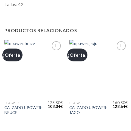
Tallas: 42
PRODUCTOS RELACIONADOS
¡Oferta!
¡Oferta!
Añadir
Añadir
a la
a la
lista de
lista de
deseos
deseos
128,80
€
160,80
€
U POWER
U POWER
103,04
€
128,64
€
CALZADO UPOWER-
CALZADO UPOWER-
BRUCE
JAGO