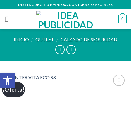
Skip
DISTINGUE A TU EMPRESA CON IDEAS ESPECIALES
to
content
0
INICIO
/
OUTLET
/
CALZADO DE SEGURIDAD
Abrir barra de herramientas
¡Oferta!
Añadir
a la
lista de
deseos