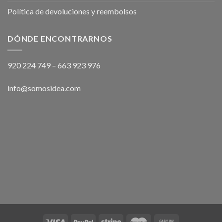
Política de devoluciones y reembolsos
DÓNDE ENCONTRARNOS
920 224 749
–
663 923 976
info@somosidea.com