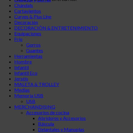
Chándals
Cortavientos
Curves & Plus Line
Decoración
DECORACIÓN & ENTRETENIMIENTO
Equipaciones
Frío
Gorros
Guantes
Herramientas
Hombre
Infantil
Infantil Eco
Jerséis
MALETA & TROLLEY
Medias
Memoria USB
USB
MERCHANDISING
Accesorios de cocina
Abridores y Accesorios
Báscula
Delantales y Manoplas