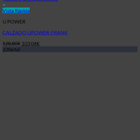
+
Vista Rápida
U POWER
CALZADO UPOWER-FRANK
128,80
€
103,04
€
¡Oferta!