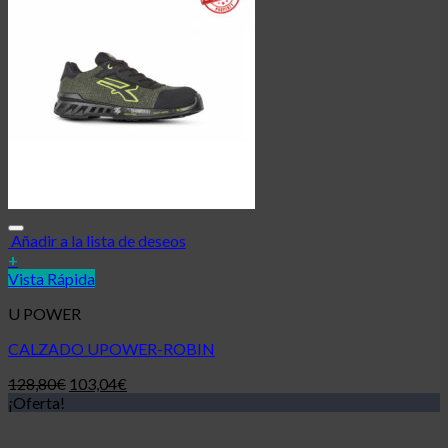
Añadir a la lista de deseos
+
Vista Rápida
U POWER
CALZADO UPOWER-ROBIN
128,80
€
103,04
€
¡Oferta!