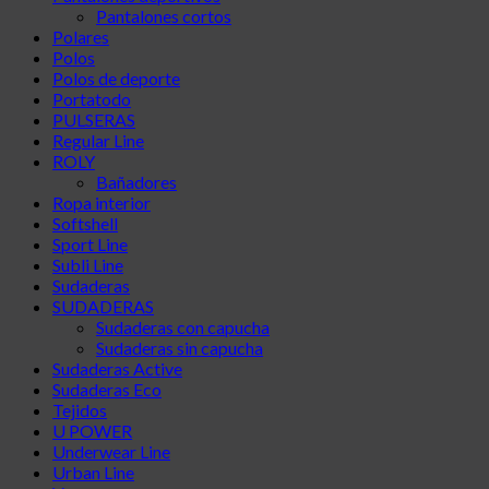
Pantalones cortos
Polares
Polos
Polos de deporte
Portatodo
PULSERAS
Regular Line
ROLY
Bañadores
Ropa interior
Softshell
Sport Line
Subli Line
Sudaderas
SUDADERAS
Sudaderas con capucha
Sudaderas sin capucha
Sudaderas Active
Sudaderas Eco
Tejidos
U POWER
Underwear Line
Urban Line