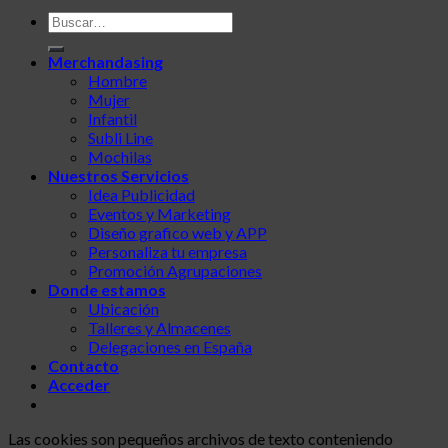
Buscar
por:
Merchandasing
Hombre
Mujer
Infantil
Subli Line
Mochilas
Nuestros Servicios
Idea Publicidad
Eventos y Marketing
Diseño grafico web y APP
Personaliza tu empresa
Promoción Agrupaciones
Donde estamos
Ubicación
Talleres y Almacenes
Delegaciones en España
Contacto
Acceder
Las cookies son pequeños archivos de texto conteniendo