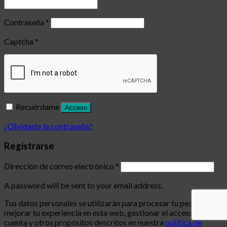
Contraseña
*
Captcha
*
Recuérdame
Acceso
¿Olvidaste la contraseña?
Registrarse
Dirección de correo electrónico
*
A password will be sent to your email address.
Tus datos personales se utilizarán para procesar tu pedido,
mejorar tu experiencia en esta web, gestionar el acceso a tu
cuenta y otros propósitos descritos en nuestra
política de