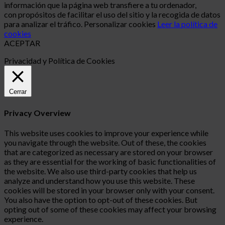
información que la página web transfiere a tu ordenador,
con propósitos de facilitar el uso del sitio y la recogida de datos
para analizar el tráfico.
Personalizar cookies
Leer la política de
cookies
ACEPTAR
Privacidad y Política de Cookies
Cerrar
Privacy Overview
This website uses cookies to improve your experience while
you navigate through the website. Out of these, the cookies
that are categorized as necessary are stored on your browser
as they are essential for the working of basic functionalities of
the website. We also use third-party cookies that help us
analyze and understand how you use this website. These
cookies will be stored in your browser only with your consent.
You also have the option to opt-out of these cookies. But
opting out of some of these cookies may affect your browsing
experience.