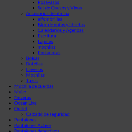
Posavasos
Set de Quesos y Vinos
Accesorios de oficina
alfombrillas
Bloc de notas y libretas
Calendarios y Agendas
Escritura
Lápices
mochilas
Portanotas
Bolsas
Botellas
Llaveros
Mochilas
Tazas
Mochila de cuerdas
Mujer
Neveras
Ocean Line
Outlet
Calzado de seguridad
Pantalones
Pantalones Active
Pantalones deportivos