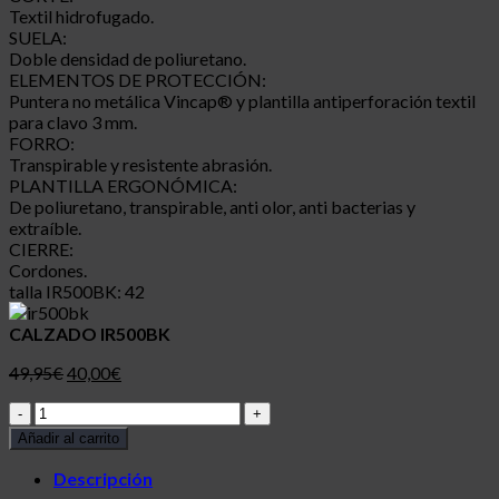
Textil hidrofugado.
SUELA:
Doble densidad de poliuretano.
ELEMENTOS DE PROTECCIÓN:
Puntera no metálica Vincap® y plantilla antiperforación textil
para clavo 3 mm.
FORRO:
Transpirable y resistente abrasión.
PLANTILLA ERGONÓMICA:
De poliuretano, transpirable, anti olor, anti bacterias y
extraíble.
CIERRE:
Cordones.
talla IR500BK: 42
CALZADO IR500BK
49,95
€
40,00
€
CALZADO
IR500BK
Añadir al carrito
cantidad
Descripción