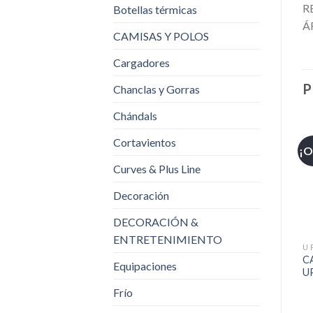
R
Botellas térmicas
Á
CAMISAS Y POLOS
Cargadores
P
Chanclas y Gorras
Chándals
Cortavientos
¡O
Curves & Plus Line
Decoración
DECORACIÓN &
ENTRETENIMIENTO
U 
C
Equipaciones
U
Frío