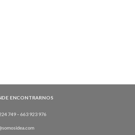
NDE ENCONTRARNOS
224 749
–
663 923 976
@somosidea.com