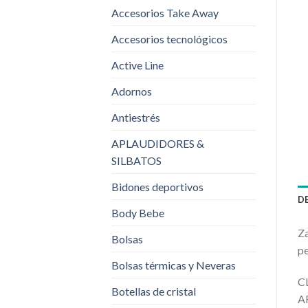
Accesorios Take Away
Accesorios tecnológicos
Active Line
Adornos
Antiestrés
APLAUDIDORES &
SILBATOS
Bidones deportivos
D
Body Bebe
Za
Bolsas
pe
Bolsas térmicas y Neveras
C
Botellas de cristal
A