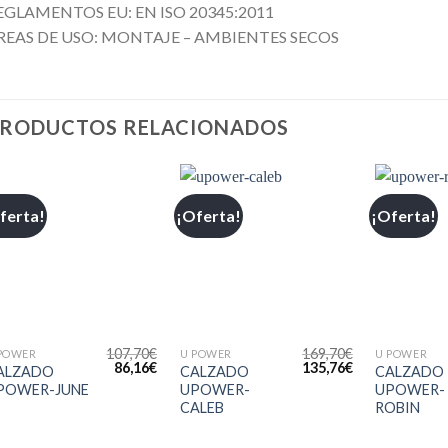
EGLAMENTOS EU: EN ISO 20345:2011
REAS DE USO: MONTAJE – AMBIENTES SECOS
RODUCTOS RELACIONADOS
ferta!
¡Oferta!
¡Oferta!
Añadir
Añadir
a la
a la
lista de
lista de
deseos
deseos
+
+
+
107,70
€
169,70
€
POWER
U POWER
U POWER
86,16
€
135,76
€
ALZADO
CALZADO
CALZADO
POWER-JUNE
UPOWER-
UPOWER-
CALEB
ROBIN