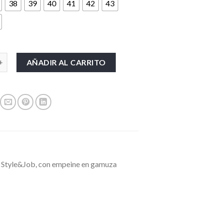
38
39
40
41
42
43
UPOWER-FOX cantidad
AÑADIR AL CARRITO
ea Style&Job, con empeine en gamuza