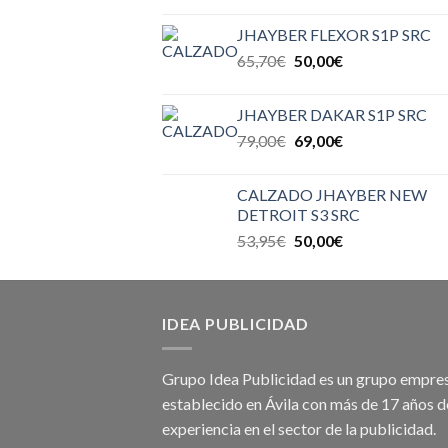
JHAYBER FLEXOR S1P SRC
65,70
€
50,00
€
JHAYBER DAKAR S1P SRC
79,00
€
69,00
€
CALZADO JHAYBER NEW
DETROIT S3 SRC
53,95
€
50,00
€
IDEA PUBLICIDAD
Grupo Idea Publicidad es un grupo empres
establecido en Ávila con más de 17 años d
experiencia en el sector de la publicidad.