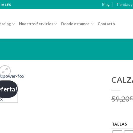
Blog
Tiendas y
CIALES
dasing
Nuestros Servicios
Donde estamos
Contacto
CALZ
ferta!
Añadir
59,20
a la
€
lista de
deseos
TALLAS