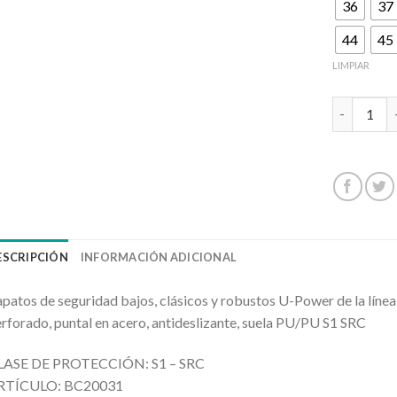
36
37
44
45
LIMPIAR
CALZADO 
ESCRIPCIÓN
INFORMACIÓN ADICIONAL
patos de seguridad bajos, clásicos y robustos U-Power de la lín
rforado, puntal en acero, antideslizante, suela PU/PU S1 SRC
LASE DE PROTECCIÓN: S1 – SRC
RTÍCULO: BC20031