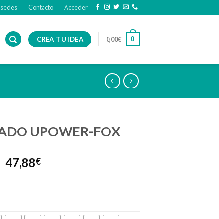
 sedes
Contacto
Acceder
CREA TU IDEA
0
0,00
€
ADO UPOWER-FOX
47,88
€