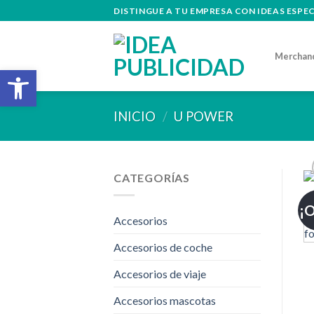
Skip
DISTINGUE A TU EMPRESA CON IDEAS ESPE
to
content
Merchan
Abrir barra de herramientas
INICIO
/
U POWER
CATEGORÍAS
¡O
Accesorios
Accesorios de coche
Accesorios de viaje
Accesorios mascotas