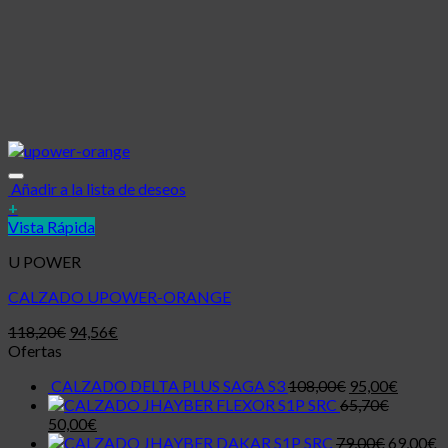
Añadir a la lista de deseos
+
Vista Rápida
U POWER
CALZADO UPOWER-ORANGE
118,20
€
94,56
€
Ofertas
CALZADO DELTA PLUS SAGA S3
108,00
€
95,00
€
JHAYBER FLEXOR S1P SRC
65,70
€
50,00
€
JHAYBER DAKAR S1P SRC
79,00
€
69,00
€