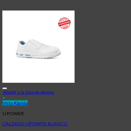
Añadir a la lista de deseos
+
Vista Rápida
U POWER
CALZADO UPOWER-BLANCO