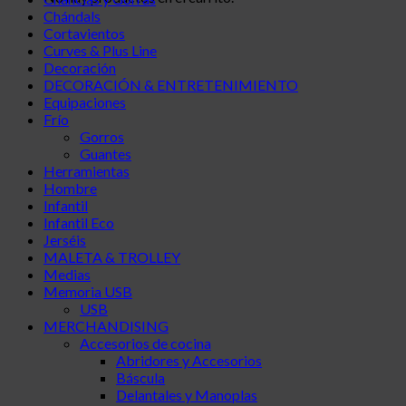
Chándals
Cortavientos
Curves & Plus Line
Decoración
DECORACIÓN & ENTRETENIMIENTO
Equipaciones
Frío
Gorros
Guantes
Herramientas
Hombre
Infantil
Infantil Eco
Jerséis
MALETA & TROLLEY
Medias
Memoria USB
USB
MERCHANDISING
Accesorios de cocina
Abridores y Accesorios
Báscula
Delantales y Manoplas