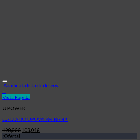
Añadir a la lista de deseos
+
Vista Rápida
U POWER
CALZADO UPOWER-FRANK
128,80
€
103,04
€
¡Oferta!