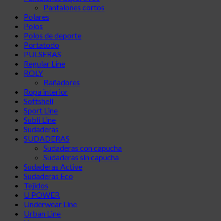
Pantalones cortos
Polares
Polos
Polos de deporte
Portatodo
PULSERAS
Regular Line
ROLY
Bañadores
Ropa interior
Softshell
Sport Line
Subli Line
Sudaderas
SUDADERAS
Sudaderas con capucha
Sudaderas sin capucha
Sudaderas Active
Sudaderas Eco
Tejidos
U POWER
Underwear Line
Urban Line