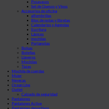
Posavasos
Set de Quesos y Vinos
Accesorios de oficina
alfombrillas
Bloc de notas y libretas
Calendarios y Agendas
Escritura
Lápices
mochilas
Portanotas
Bolsas
Botellas
Llaveros
Mochilas
Tazas
Mochila de cuerdas
Mujer
Neveras
Ocean Line
Outlet
Calzado de seguridad
Pantalones
Pantalones Active
Pantalones deportivos