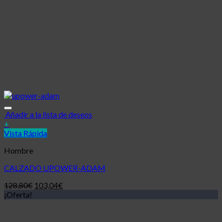
Añadir a la lista de deseos
+
Vista Rápida
Hombre
CALZADO UPOWER-ADAM
128,80
€
103,04
€
¡Oferta!