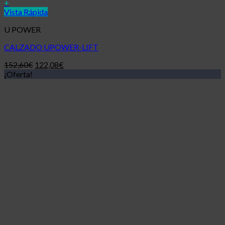
+
Vista Rápida
U POWER
CALZADO UPOWER-LIFT
152,60
€
122,08
€
¡Oferta!