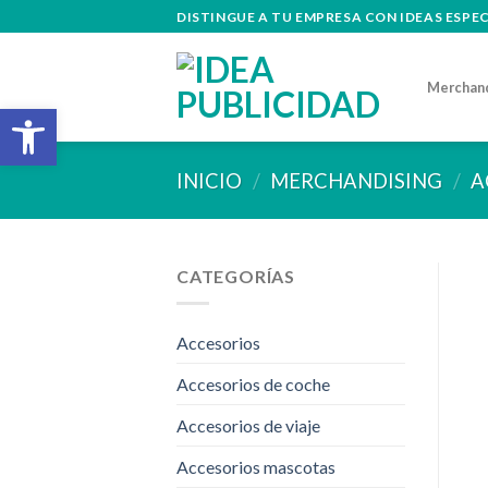
Skip
DISTINGUE A TU EMPRESA CON IDEAS ESPE
to
content
Merchan
Abrir barra de herramientas
INICIO
/
MERCHANDISING
/
A
CATEGORÍAS
Accesorios
Accesorios de coche
Accesorios de viaje
Accesorios mascotas