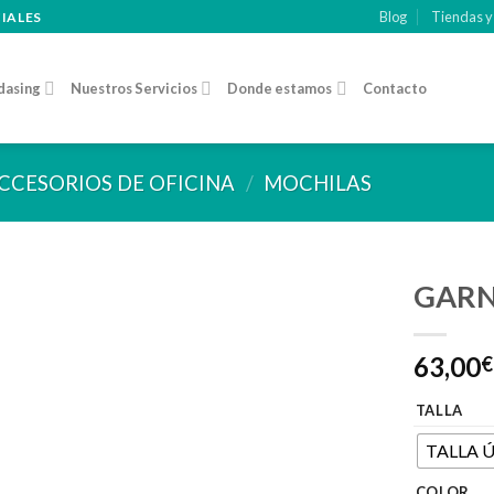
Blog
Tiendas y
CIALES
dasing
Nuestros Servicios
Donde estamos
Contacto
CCESORIOS DE OFICINA
/
MOCHILAS
GARN
Añadir
63,00
a la
€
lista de
deseos
TALLA
TALLA 
COLOR