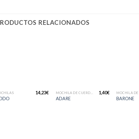
RODUCTOS RELACIONADOS
Añadir
Añadir
a la
a la
lista de
lista de
deseos
deseos
+
+
+
14,23
€
1,40
€
CHILAS
MOCHILA DE CUERDAS
ODO
ADARE
BARONE