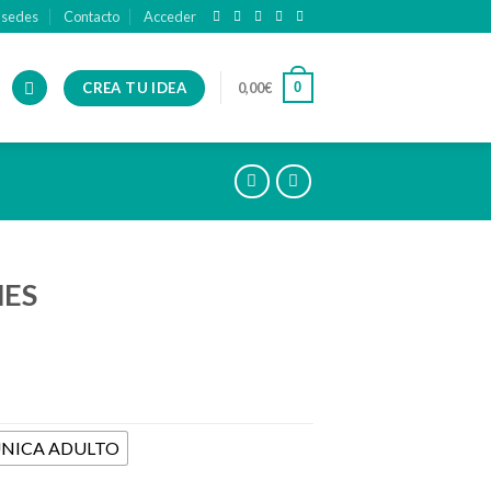
 sedes
Contacto
Acceder
CREA TU IDEA
0
0,00
€
ES
ÚNICA ADULTO