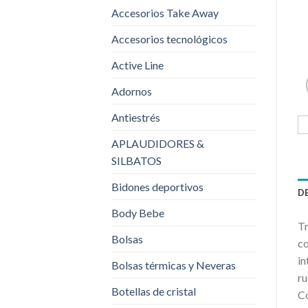
Accesorios Take Away
Accesorios tecnológicos
Active Line
Adornos
Antiestrés
APLAUDIDORES &
SILBATOS
Bidones deportivos
D
Body Bebe
Tr
Bolsas
co
in
Bolsas térmicas y Neveras
ru
Botellas de cristal
Co