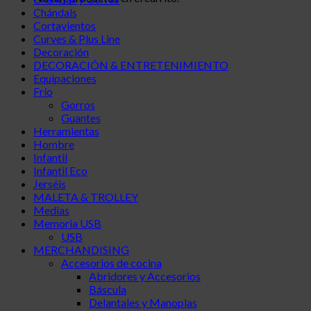
Chándals
Cortavientos
Curves & Plus Line
Decoración
DECORACIÓN & ENTRETENIMIENTO
Equipaciones
Frío
Gorros
Guantes
Herramientas
Hombre
Infantil
Infantil Eco
Jerséis
MALETA & TROLLEY
Medias
Memoria USB
USB
MERCHANDISING
Accesorios de cocina
Abridores y Accesorios
Báscula
Delantales y Manoplas