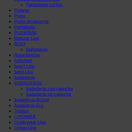
Pantalones cortos
Polares
Polos
Polos de deporte
Portatodo
PULSERAS
Regular Line
ROLY
Bañadores
Ropa interior
Softshell
Sport Line
Subli Line
Sudaderas
SUDADERAS
Sudaderas con capucha
Sudaderas sin capucha
Sudaderas Active
Sudaderas Eco
Tejidos
U POWER
Underwear Line
Urban Line