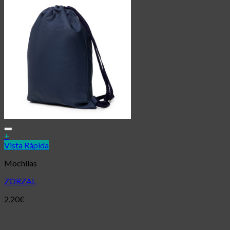
Añadir a la lista de deseos
+
Vista Rápida
Mochilas
ZORZAL
2,20
€