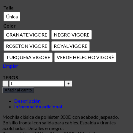
Talla
Única
Color
GRANATE VIGORE
NEGRO VIGORE
ROSETON VIGORE
ROYAL VIGORE
TURQUESA VIGORE
VERDE HELECHO VIGORÉ
Limpiar
TEROS
TEROS
cantidad
Añadir al carrito
Descripción
Información adicional
Mochila clásica de poliéster 300D con acabado jaspeado.
Bolsillo frontal con salida para cables. Espalda y tirantes
acolchados. Detalles en negro.