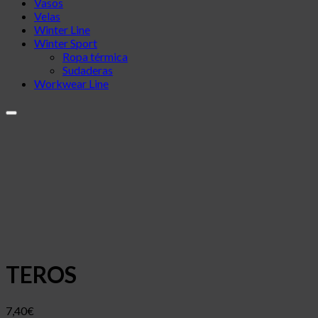
Vasos
Velas
Winter Line
Winter Sport
Ropa térmica
Sudaderas
Workwear Line
Añadir a la lista de deseos
TEROS
7,40
€