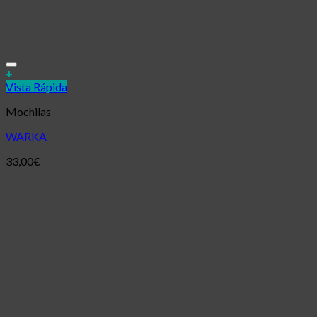
Añadir a la lista de deseos
+
Vista Rápida
Mochilas
WARKA
33,00
€