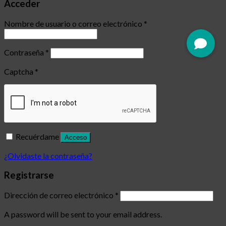
Acceder
Nombre de usuario o correo electrónico
*
Contraseña
*
Captcha
*
Recuérdame
Acceso
¿Olvidaste la contraseña?
Registrarse
Dirección de correo electrónico
*
A password will be sent to your email address.