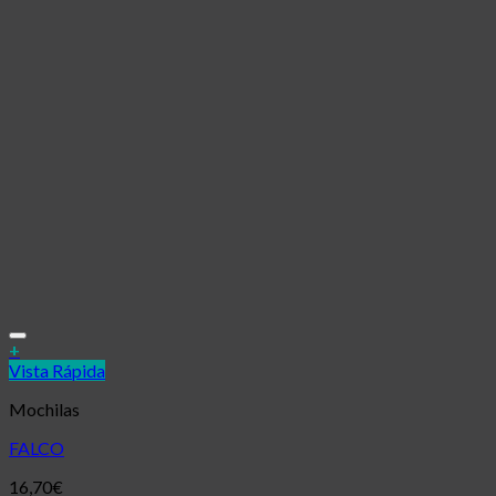
Añadir a la lista de deseos
+
Vista Rápida
Mochilas
FALCO
16,70
€