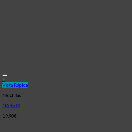
Añadir a la lista de deseos
+
Vista Rápida
Mochilas
NARVIK
19,90
€