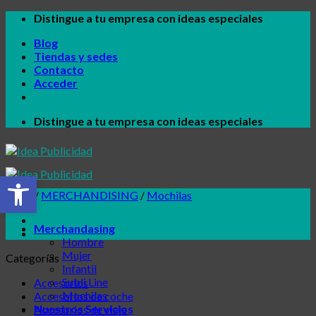
Skip
Distingue a tu empresa con ideas especiales
to
Blog
content
Tiendas y sedes
Contacto
Acceder
Distingue a tu empresa con ideas especiales
Abrir barra de herramientas
Inicio
/
MERCHANDISING
/
Mochilas
Merchandasing
Hombre
Mujer
Categorías
Infantil
Subli Line
Accesorios
Mochilas
Accesorios de coche
Nuestros Servicios
Accesorios de viaje