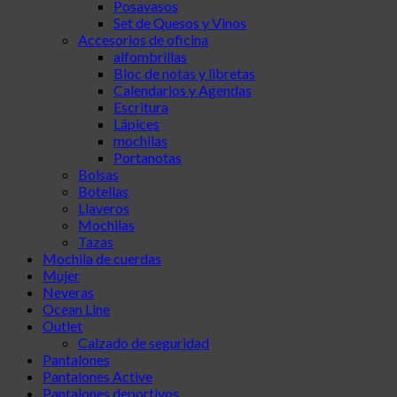
Posavasos
Set de Quesos y Vinos
Accesorios de oficina
alfombrillas
Bloc de notas y libretas
Calendarios y Agendas
Escritura
Lápices
mochilas
Portanotas
Bolsas
Botellas
Llaveros
Mochilas
Tazas
Mochila de cuerdas
Mujer
Neveras
Ocean Line
Outlet
Calzado de seguridad
Pantalones
Pantalones Active
Pantalones deportivos