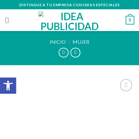
Skip
DISTINGUE A TU EMPRESA CON IDEAS ESPECIALES
to
content
0
INICIO
/
MUJER
Abrir barra de herramientas
Añadir
a la
lista de
deseos