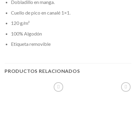
Dobladillo en manga.
Cuello de pico en canalé 1×1.
120 g/m²
100% Algodón
Etiqueta removible
PRODUCTOS RELACIONADOS
Añadir
Añadir
a la
a la
lista de
lista de
deseos
deseos