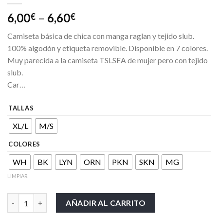
6,00
–
6,60
€
€
Camiseta básica de chica con manga raglan y tejido slub.
100% algodón y etiqueta removible. Disponible en 7 colores.
Muy parecida a la camiseta TSLSEA de mujer pero con tejido
slub.
Car…
TALLAS
XL/L
M/S
COLORES
WH
BK
LYN
ORN
PKN
SKN
MG
LIMPIAR
Lady Urban Slub cantidad
AÑADIR AL CARRITO