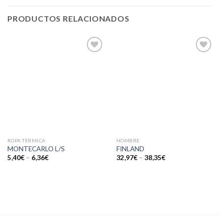
PRODUCTOS RELACIONADOS
Añadir
Añadir
a la
a la
lista de
lista de
deseos
deseos
ROPA TÉRMICA
HOMBRE
MONTECARLO L/S
FINLAND
5,40
€
–
6,36
€
32,97
€
–
38,35
€