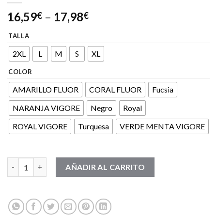
16,59
–
17,98
€
€
TALLA
2XL
L
M
S
XL
COLOR
AMARILLO FLUOR
CORAL FLUOR
Fucsia
NARANJA VIGORE
Negro
Royal
ROYAL VIGORE
Turquesa
VERDE MENTA VIGORE
MELBOURNE WOMAN cantidad
AÑADIR AL CARRITO