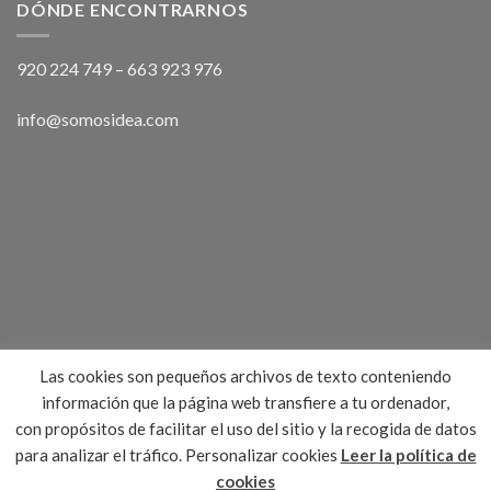
DÓNDE ENCONTRARNOS
920 224 749
–
663 923 976
info@somosidea.com
Las cookies son pequeños archivos de texto conteniendo
información que la página web transfiere a tu ordenador,
con propósitos de facilitar el uso del sitio y la recogida de datos
para analizar el tráfico.
Personalizar cookies
Leer la política de
BLOG
TIENDAS Y SEDES
CONTACTO
cookies
Idea Publicidad 2026 © | Distingue tu empresa con ideas