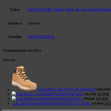
Color
GRIS VIGORE
,
Negro
,
Rojo
,
Royal
,
Verde Helech
Género
Unisex
Familia
WINTER DAYS
Composición
Acrílico
Ofertas
CALZADO DELTA PLUS SAGA S3
108,00
€
JHAYBER FLEXOR S1P SRC
65,70
€
50,00
€
JHAYBER DAKAR S1P SRC
79,00
€
69,00
€
CALZADO JHAYBER NEW DETROIT S3 SRC
53,95
€
50,