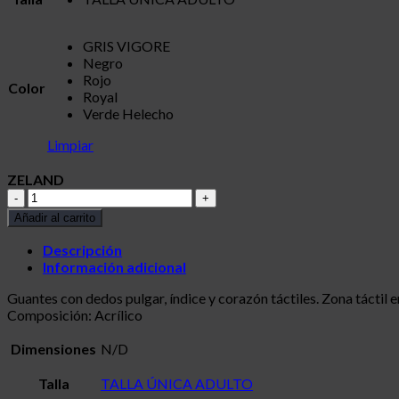
GRIS VIGORE
Negro
Rojo
Color
Royal
Verde Helecho
Limpiar
ZELAND
ZELAND
cantidad
Añadir al carrito
Descripción
Información adicional
Guantes con dedos pulgar, índice y corazón táctiles. Zona táctil en
Composición: Acrílico
Dimensiones
N/D
Talla
TALLA ÚNICA ADULTO