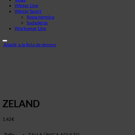
Winter Line
Winter Sport
Ropa térmica
Sudaderas
Workwear Line
Añadir a la lista de deseos
ZELAND
1,42
€
Talla
TALLA ÚNICA ADULTO