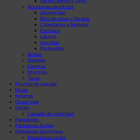
Set de Quesos y Vinos
Accesorios de oficina
alfombrillas
Bloc de notas y libretas
Calendarios y Agendas
Escritura
Lápices
mochilas
Portanotas
Bolsas
Botellas
Llaveros
Mochilas
Tazas
Mochila de cuerdas
Mujer
Neveras
Ocean Line
Outlet
Calzado de seguridad
Pantalones
Pantalones Active
Pantalones deportivos
Pantalones cortos