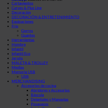
Cortavientos
Curves & Plus Line
Decoración
DECORACIÓN & ENTRETENIMIENTO
Equipaciones
Frío
Gorros
Guantes
Herramientas
Hombre
Infantil
Infantil Eco
Jerséis
MALETA & TROLLEY
Medias
Memoria USB
USB
MERCHANDISING
Accesorios de cocina
Abridores y Accesorios
Báscula
Delantales y Manoplas
Posavasos