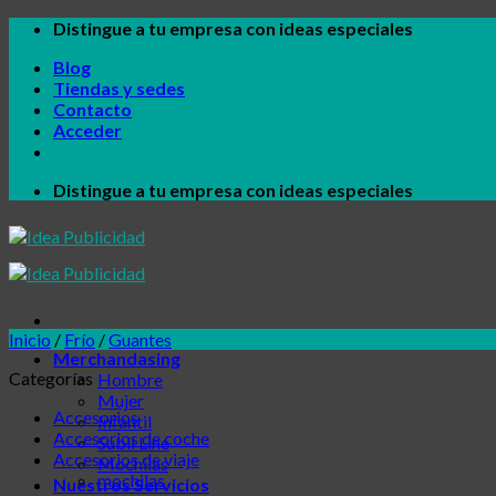
Skip
Distingue a tu empresa con ideas especiales
to
Blog
content
Tiendas y sedes
Contacto
Acceder
Distingue a tu empresa con ideas especiales
Inicio
/
Frío
/
Guantes
Merchandasing
Categorías
Hombre
Mujer
Accesorios
Infantil
Accesorios de coche
Subli Line
Accesorios de viaje
Mochilas
mochilas
Nuestros Servicios