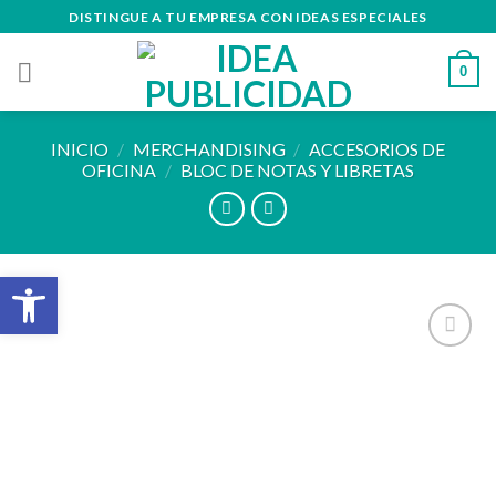
Skip
DISTINGUE A TU EMPRESA CON IDEAS ESPECIALES
to
content
0
INICIO
/
MERCHANDISING
/
ACCESORIOS DE
OFICINA
/
BLOC DE NOTAS Y LIBRETAS
Abrir barra de herramientas
Añadir
a la
lista de
deseos