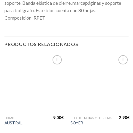
soporte. Banda elástica de cierre, marcapáginas y soporte
para bolígrafo. Este bloc cuenta con 80 hojas.
Composición: RPET
PRODUCTOS RELACIONADOS
Añadir
Añadir
a la
a la
lista de
lista de
deseos
deseos
9,00
€
2,90
€
HOMBRE
BLOC DE NOTAS Y LIBRETAS
AUSTRAL
SOYER